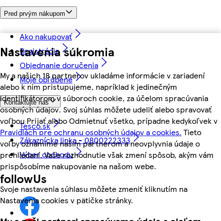
Pred prvým nákupom
Ako nakupovať
Nastavenia súkromia
Registrácia
Objednanie doručenia
My a našich 18 partnerov ukladáme informácie v zariadení
Moje obľúbené
alebo k nim pristupujeme, napríklad k jedinečným
identifikátorom v súboroch cookie, za účelom spracúvania
Kontaktujte nás
osobných údajov. Svoj súhlas môžete udeliť alebo spravovať
voľbou Prijať alebo Odmietnuť všetko, prípadne kedykoľvek v
Tesco.sk
Pravidlách pre ochranu osobných údajov a cookies.
Tieto
Zákaznícka linka - 0800222333
voľby oznámime našim partnerom a neovplyvnia údaje o
Výber obchodu
prehliadaní. Vaše rozhodnutie však zmení spôsob, akým vám
prispôsobíme nakupovanie na našom webe.
followUs
Svoje nastavenia súhlasu môžete zmeniť kliknutím na
Nastavenia cookies v pätičke stránky.