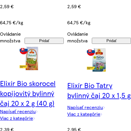
2,59 €
2,59 €
64,75 €/kg
64,75 €/kg
Ovládanie
Ovládanie
množstva
množstva
Pridať
Pridať
Elixír Bio skorocel
Elixír Bio Tatry
kopijovitý bylinný
bylinný čaj 20 x 1,5 g
čaj 20 x 2 g (40 g)
Napísať recenziu
Napísať recenziu
Viac z kategórie
Viac z kategórie
2,95 €
2,39 €