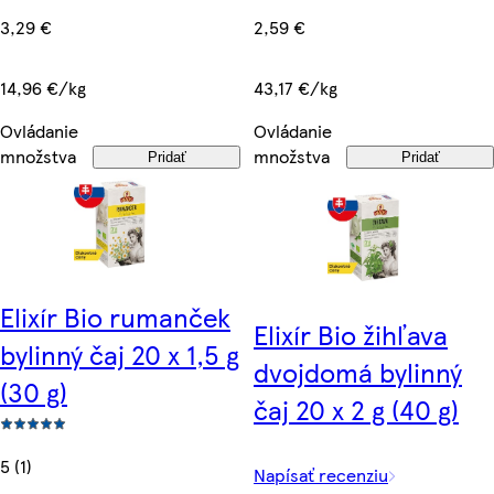
3,29 €
2,59 €
14,96 €/kg
43,17 €/kg
Ovládanie
Ovládanie
množstva
množstva
Pridať
Pridať
Elixír Bio rumanček
Elixír Bio žihľava
bylinný čaj 20 x 1,5 g
dvojdomá bylinný
(30 g)
čaj 20 x 2 g (40 g)
5 (1)
Napísať recenziu