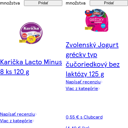
množstva
množstva
Pridať
Pridať
Zvolenský Jogurt
grécky typ
Karička Lacto Minus
čučoriedkový bez
8 ks 120 g
laktózy 125 g
Napísať recenziu
Viac z kategórie
Napísať recenziu
0,55 € s Clubcard
Viac z kategórie
(4,40 €/kg)