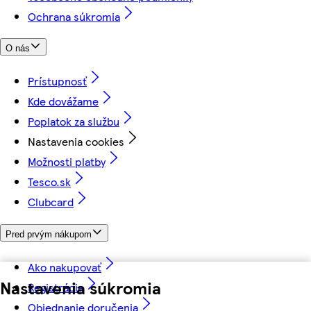
Ochrana súkromia
O nás
Prístupnosť
Kde dovážame
Poplatok za službu
Nastavenia cookies
Možnosti platby
Tesco.sk
Clubcard
Pred prvým nákupom
Ako nakupovať
Nastavenia súkromia
Registrácia
Objednanie doručenia