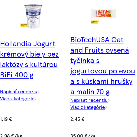
BioTechUSA Oat
Hollandia Jogurt
and Fruits ovsená
krémový biely bez
tyčinka s
laktózy s kultúrou
jogurtovou polevou
BiFi 400 g
a s kúskami hrušky
a malín 70 g
Napísať recenziu
Viac z kategórie
Napísať recenziu
Viac z kategórie
1,19 €
2,45 €
2,98 €/kg
35,00 €/kg