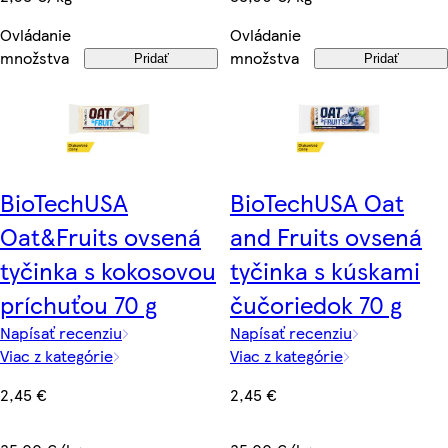
Ovládanie
Ovládanie
množstva
množstva
Pridať
Pridať
BioTechUSA
BioTechUSA Oat
Oat&Fruits ovsená
and Fruits ovsená
tyčinka s kokosovou
tyčinka s kúskami
príchuťou 70 g
čučoriedok 70 g
Napísať recenziu
Napísať recenziu
Viac z kategórie
Viac z kategórie
2,45 €
2,45 €