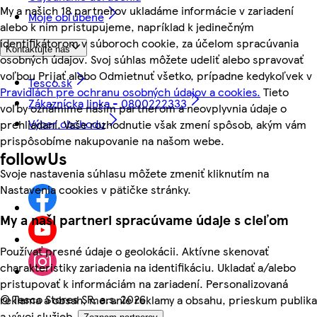
My a našich 18 partnerov ukladáme informácie v zariadení
Moje obľúbené
alebo k nim pristupujeme, napríklad k jedinečným
identifikátorom v súboroch cookie, za účelom spracúvania
Kontaktujte nás
osobných údajov. Svoj súhlas môžete udeliť alebo spravovať
voľbou Prijať alebo Odmietnuť všetko, prípadne kedykoľvek v
Tesco.sk
Pravidlách pre ochranu osobných údajov a cookies.
Tieto
Zákaznícka linka - 0800222333
voľby oznámime našim partnerom a neovplyvnia údaje o
Výber obchodu
prehliadaní. Vaše rozhodnutie však zmení spôsob, akým vám
prispôsobíme nakupovanie na našom webe.
followUs
Svoje nastavenia súhlasu môžete zmeniť kliknutím na
Nastavenia cookies v pätičke stránky.
My a naši partneri spracúvame údaje s cieľom
Používať presné údaje o geolokácii. Aktívne skenovať
charakteristiky zariadenia na identifikáciu. Ukladať a/alebo
pristupovať k informáciám na zariadení. Personalizovaná
©
Tesco Stores SR, a.s. 2026
reklama a obsah, meranie reklamy a obsahu, prieskum publika
a vývoj služieb.