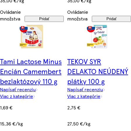
35,00 €/kg
35,00 €/kg
Ovládanie
Ovládanie
množstva
množstva
Pridať
Pridať
Tami Lactose Minus
TEKOV SYR
Encián Camembert
DELAKTO NEÚDENÝ
bezlaktózový 110 g
plátky 100 g
Napísať recenziu
Napísať recenziu
Viac z kategórie
Viac z kategórie
1,69 €
2,75 €
15,36 €/kg
27,50 €/kg