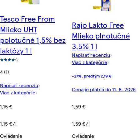
Tesco Free From
Rajo Lakto Free
Mlieko UHT
Mlieko plnotučné
polotučné 1,5% bez
3,5% 1 l
laktózy 1 l
Napísať recenziu
Viac z kategórie
4 (1)
-27%, predtým 2,19 €
Napísať recenziu
Cena je platná do 11. 8. 2026
Viac z kategórie
1,15 €
1,59 €
1,15 €/l
1,59 €/l
Ovládanie
Ovládanie