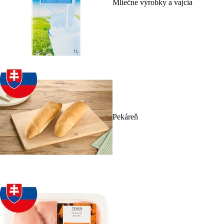
Mliečne výrobky a vajcia
Pekáreň