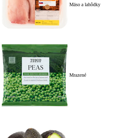
Mäso a lahôdky
Mrazené