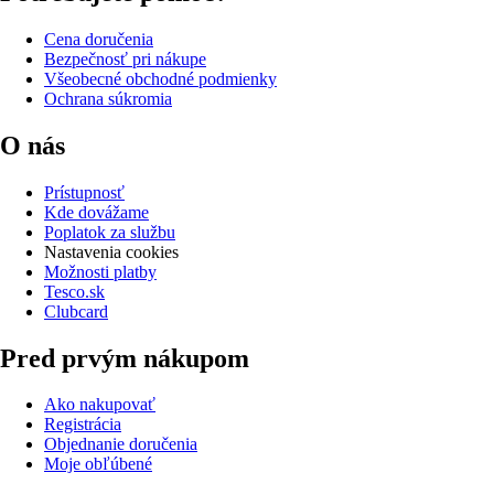
Cena doručenia
Bezpečnosť pri nákupe
Všeobecné obchodné podmienky
Ochrana súkromia
O nás
Prístupnosť
Kde dovážame
Poplatok za službu
Nastavenia cookies
Možnosti platby
Tesco.sk
Clubcard
Pred prvým nákupom
Ako nakupovať
Registrácia
Objednanie doručenia
Moje obľúbené