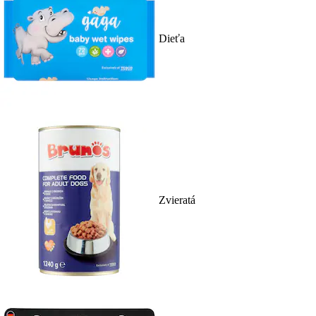
Dieťa
Zvieratá