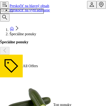
Preskočiť na hlavný obsah
Preskočiť na vyhľadávanie
Špeciálne ponuky
Špeciálne ponuky
All Offers
Top ponuky