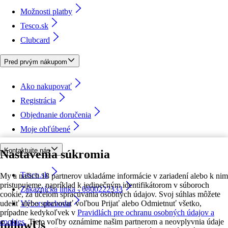
Možnosti platby
Tesco.sk
Clubcard
Pred prvým nákupom
Ako nakupovať
Registrácia
Objednanie doručenia
Moje obľúbené
Kontaktujte nás
Nastavenia súkromia
Tesco.sk
My a našich 18 partnerov ukladáme informácie v zariadení alebo k nim
pristupujeme, napríklad k jedinečným identifikátorom v súboroch
Zákaznícka linka - 0800222333
cookie, za účelom spracúvania osobných údajov. Svoj súhlas môžete
udeliť alebo spravovať voľbou Prijať alebo Odmietnuť všetko,
Výber obchodu
prípadne kedykoľvek v
Pravidlách pre ochranu osobných údajov a
cookies.
Tieto voľby oznámime našim partnerom a neovplyvnia údaje
followUs