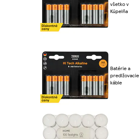
všetko v
Kúpelňa
Batérie a
predlžovacie
káble