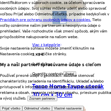
identifikátorom v súboroch cookie, za účelom spracúvania
osobných údajov. Svoj súhlas môžete udeliť alebo spravovať
voľbou Prijať alebo Odmietnuť všetko, prípadne kedykoľvek v
Pravidlách pre ochranu osobných údajov a cookies.
Tieto
voľby oznámime našim partnerom a neovplyvnia údaje o
prehliadaní. Vaše rozhodnutie však zmení spôsob, akým vám
prispôsobíme nakupovanie na našom webe.
Viac z kategórie
Svoje nastavenia súhlasu môžete zmeniť kliknutím na
Nastavenia cookies v pätičke stránky.
2,49 €
My a naši partneri spracúvame údaje s cieľom
2,49 €/kus
Quantity controls
Pridať
Používať presné údaje o geolokácii. Aktívne skenovať
charakteristiky zariadenia na identifikáciu. Ukladať a/alebo
Tesco Home Taupe uterák
pristupovať k informáciám na zariadení. Personalizovaná
reklama a obsah, meranie reklamy a obsahu, prieskum publika
30 cm x 30 cm
a vývoj služieb.
Zoznam partnerov
Prijať všetko
Odmietnuť všetko
Vlastné nastavenie