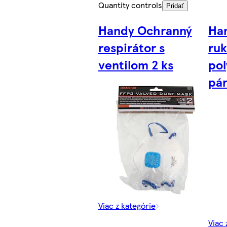
Quantity controls
Pridať
Handy Ochranný
Ha
respirátor s
ruk
ventilom 2 ks
pol
pá
Viac z kategórie
Viac 