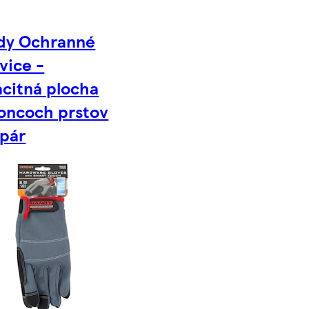
dy Ochranné
vice -
citná plocha
oncoch prstov
 pár