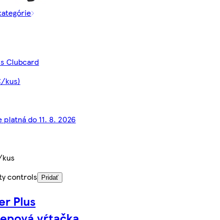
kategórie
 s Clubcard
€/kus)
 platná do 11. 8. 2026
/kus
ty controls
Pridať
r Plus
lepová vŕtačka