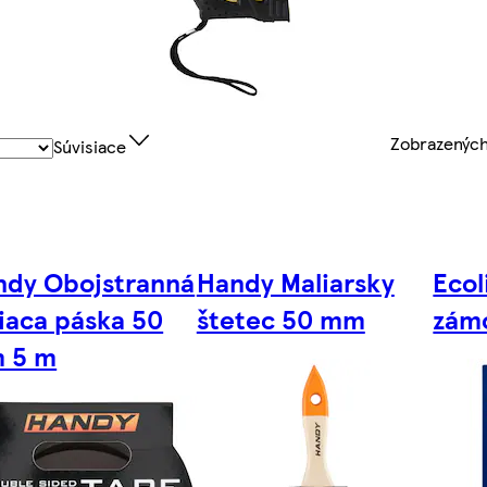
Zobrazenýc
Súvisiace
ndy Obojstranná
Handy Maliarsky
Ecol
iaca páska 50
štetec 50 mm
zám
 5 m