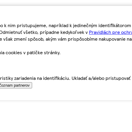
bo k nim pristupujeme, napríklad k jedinečným identifikátoro
o Odmietnuť všetko, prípadne kedykoľvek v
Pravidlách pre ochr
tie však zmení spôsob, akým vám prispôsobíme nakupovanie n
ia cookies v pätičke stránky.
istiky zariadenia na identifikáciu. Ukladať a/alebo pristupova
Zoznam partnerov