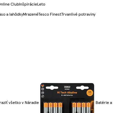
nline Club
Inšpirácie
Leto
so a lahôdky
Mrazené
Tesco Finest
Trvanlivé potraviny
aziť všetko v Náradie
Batérie a