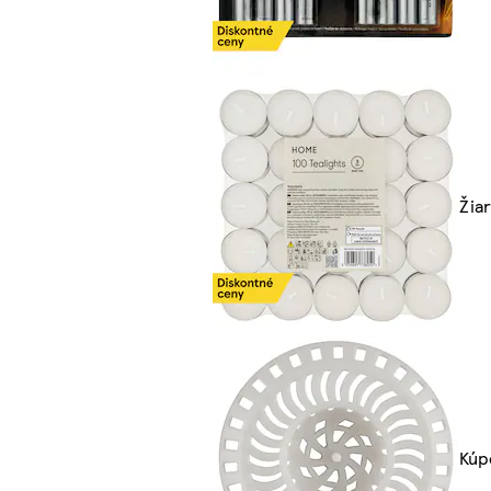
Žiar
Kúp