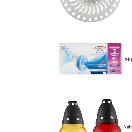
Iné
Náh