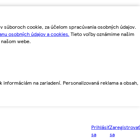
m v súboroch cookie, za účelom spracúvania osobných údajov.
anu osobných údajov a cookies.
Tieto voľby oznámime našim
a našom webe.
ť k informáciám na zariadení. Personalizovaná reklama a obsah,
Prihlásiť
Zaregistrovať
sa
sa