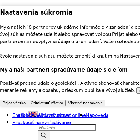
Nastavenia súkromia
My a našich 18 partnerov ukladáme informácie v zariadení ale
Svoj súhlas môžete udeliť alebo spravovať voľbou Prijať aleb
partnerom a neovplyvnia údaje o prehliadaní. Vaše rozhodnu
Svoje nastavenia súhlasu môžete zmeniť kliknutím na Nastaven
My a naši partneri spracúvame údaje s cieľom
Používať presné údaje o geolokácii. Aktívne skenovať charakter
meranie reklamy a obsahu, prieskum publika a vývoj služieb.
Prijať všetko
Odmietnuť všetko
Vlastné nastavenie
Preskočiť na hlavný obsah
English
Ako nakupovať online
Nápoveda
Preskočiť na vyhľadávanie