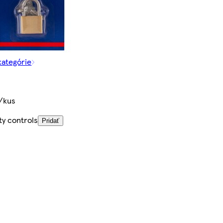
kategórie
/kus
ty controls
Pridať