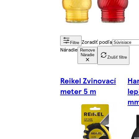
Zoradiť podľa
Filtre
Náradie
Remove
Náradie
Zrušiť filtre
Reikel Zvinovací
Ha
meter 5 m
lep
mm