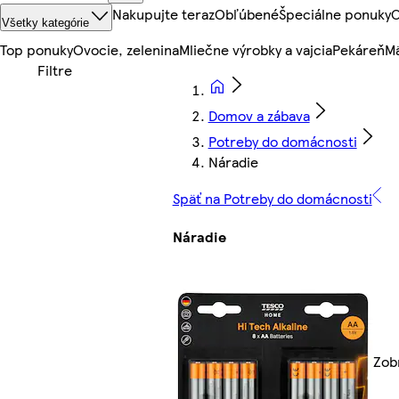
Nakupujte teraz
Obľúbené
Špeciálne ponuky
O
Všetky kategórie
Top ponuky
Ovocie, zelenina
Mliečne výrobky a vajcia
Pekáreň
Mä
Domov a zábava
Potreby do domácnosti
Náradie
Späť na Potreby do domácnosti
Náradie
Zobr