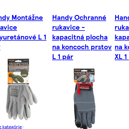
ndy Montážne
Handy Ochranné
Han
avice
rukavice -
ruka
yuretánové L 1
kapacitná plocha
kapa
r
na koncoch prstov
na k
L 1 pár
XL 1
z kategórie