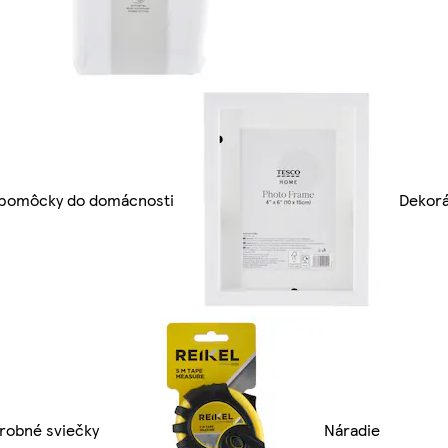
 pomôcky do domácnosti
Dekorá
robné sviečky
Náradie