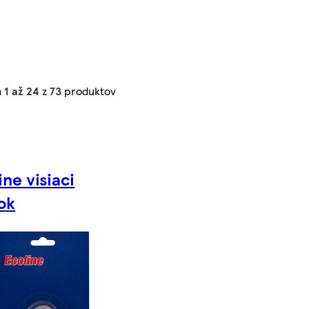
h
1 až 24
z
73
produktov
ine visiaci
ok