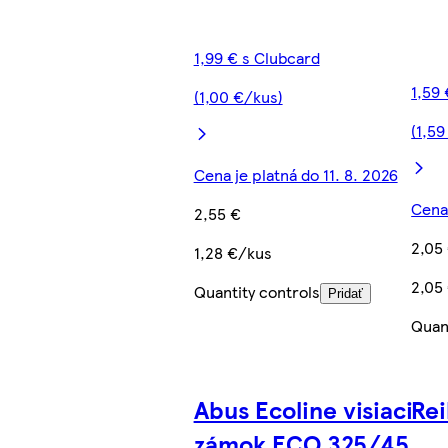
1,99 € s Clubcard
1,59
(1,00 €/kus)
(1,59
Cena je platná do 11. 8. 2026
Cena 
2,55 €
2,05
1,28 €/kus
2,05
Quantity controls
Pridať
Quan
Abus Ecoline visiaci
Rei
zámok ECO 325/45