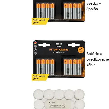
všetko v
Spálňa
Batérie a
predlžovacie
káble