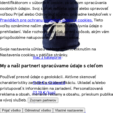
identifikátorom v súboroch cookie, za účelom spracúvania
osobných údajov. Svoj súhlas môžete udeliť alebo spravovať
voľbou Prijať alebo Odmietnuť všetko, prípadne kedykoľvek v
Pravidlách pre ochranu osobných údajov a cookies.
Tieto
voľby oznámime našim partnerom a neovplyvnia údaje o
prehliadaní. Vaše rozhodnutie však zmení spôsob, akým vám
prispôsobíme nakupovanie na našom webe.
Svoje nastavenia súhlasu môžete zmeniť kliknutím na
Nastavenia cookies v pätičke stránky.
Viac z kategórie
My a naši partneri spracúvame údaje s cieľom
Používať presné údaje o geolokácii. Aktívne skenovať
11,19 € s Clubcard
charakteristiky zariadenia na identifikáciu. Ukladať a/alebo
pristupovať k informáciám na zariadení. Personalizovaná
(11,19 €/kus)
reklama a obsah, meranie reklamy a obsahu, prieskum publika
a vývoj služieb.
Zoznam partnerov
Prijať všetko
Odmietnuť všetko
Vlastné nastavenie
Cena je platná do 25. 8. 2026