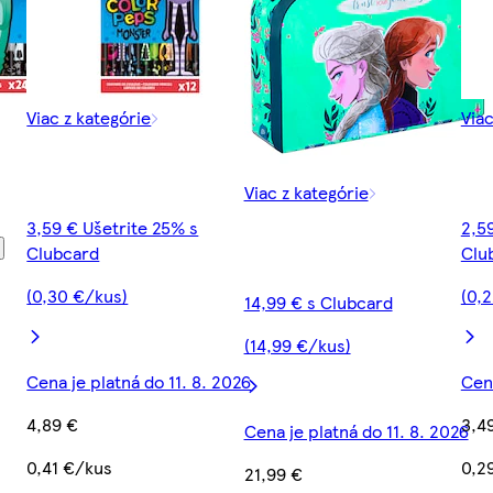
Viac z kategórie
Viac
Viac z kategórie
3,59 € Ušetrite 25% s
2,5
Clubcard
Clu
(0,30 €/kus)
(0,
14,99 € s Clubcard
(14,99 €/kus)
Cena je platná do 11. 8. 2026
Cena
4,89 €
3,4
Cena je platná do 11. 8. 2026
0,41 €/kus
0,2
21,99 €