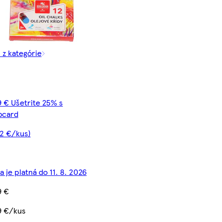
 z kategórie
9 € Ušetrite 25% s
bcard
22 €/kus)
 je platná do 11. 8. 2026
9 €
9 €/kus