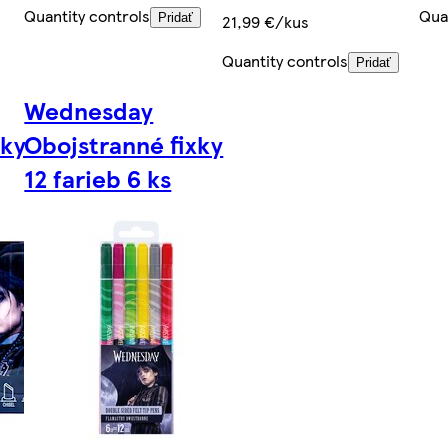
Quantity controls
Qua
Pridať
21,99 €/kus
Quantity controls
Pridať
Wednesday
xky
Obojstranné fixky
12 farieb 6 ks