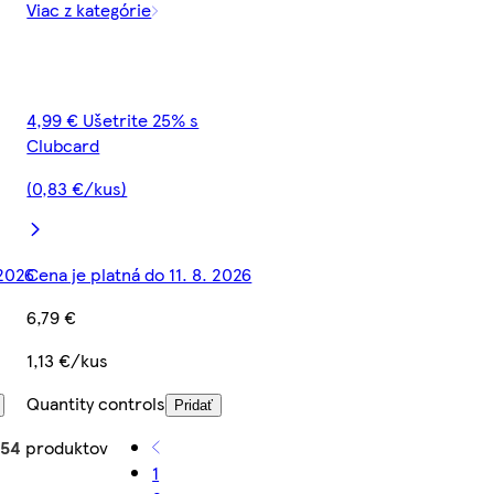
Viac z kategórie
4,99 € Ušetrite 25% s
Clubcard
(0,83 €/kus)
 2026
Cena je platná do 11. 8. 2026
6,79 €
1,13 €/kus
Quantity controls
Pridať
z
54
produktov
1