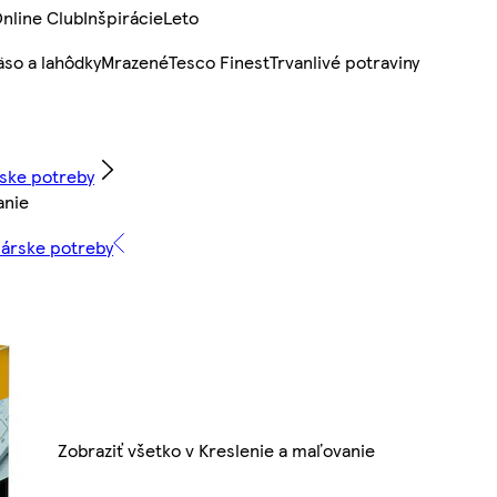
nline Club
Inšpirácie
Leto
so a lahôdky
Mrazené
Tesco Finest
Trvanlivé potraviny
rske potreby
anie
lárske potreby
Zobraziť všetko v Kreslenie a maľovanie