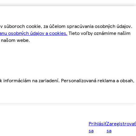
m v súboroch cookie, za účelom spracúvania osobných údajov.
anu osobných údajov a cookies.
Tieto voľby oznámime našim
a našom webe.
ť k informáciám na zariadení. Personalizovaná reklama a obsah,
Prihlásiť
Zaregistrovať
sa
sa