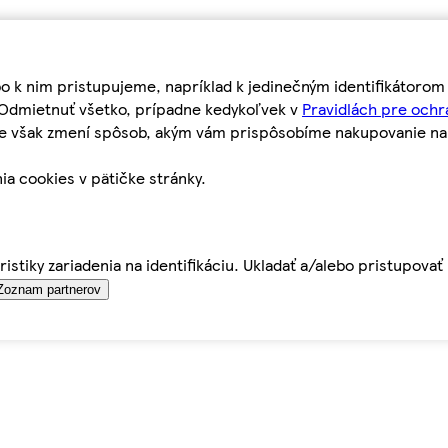
bo k nim pristupujeme, napríklad k jedinečným identifikátoro
o Odmietnuť všetko, prípadne kedykoľvek v
Pravidlách pre ochr
tie však zmení spôsob, akým vám prispôsobíme nakupovanie n
ia cookies v pätičke stránky.
istiky zariadenia na identifikáciu. Ukladať a/alebo pristupova
Zoznam partnerov