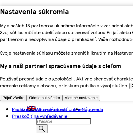
Nastavenia súkromia
My a našich 18 partnerov ukladáme informácie v zariadení ale
Svoj súhlas môžete udeliť alebo spravovať voľbou Prijať aleb
partnerom a neovplyvnia údaje o prehliadaní. Vaše rozhodnu
Svoje nastavenia súhlasu môžete zmeniť kliknutím na Nastaven
My a naši partneri spracúvame údaje s cieľom
Používať presné údaje o geolokácii. Aktívne skenovať charakter
meranie reklamy a obsahu, prieskum publika a vývoj služieb.
Prijať všetko
Odmietnuť všetko
Vlastné nastavenie
Preskočiť na hlavný obsah
English
Ako nakupovať online
Nápoveda
Preskočiť na vyhľadávanie