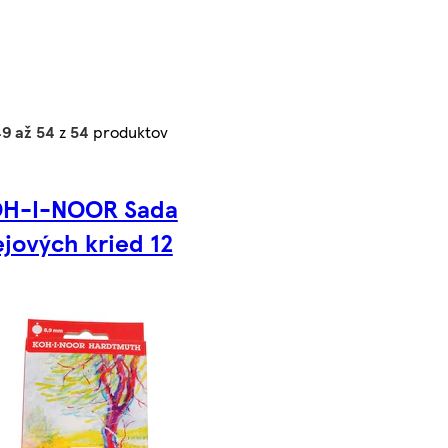
9 až 54
z
54
produktov
H-I-NOOR Sada
ejových kried 12