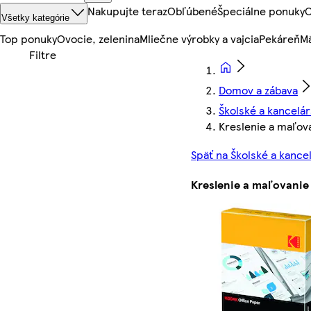
Nakupujte teraz
Obľúbené
Špeciálne ponuky
O
Všetky kategórie
Top ponuky
Ovocie, zelenina
Mliečne výrobky a vajcia
Pekáreň
Mä
Domov a zábava
Školské a kancelá
Kreslenie a maľov
Späť na Školské a kance
Kreslenie a maľovanie