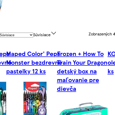
Zobrazených
4
Súvisiace
Peps
Maped Color' Peps
Frozen + How To
KO
evné
Monster bezdrevné
Train Your Dragon
ol
pastelky 12 ks
detský box na
ks
maľovanie pre
dievča