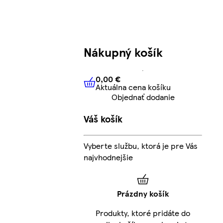
Nákupný košík
0,00 €
Aktuálna cena košíku
0,00 €
Aktuálna cena košíku
Objednať dodanie
Váš košík
Vyberte službu, ktorá je pre Vás
najvhodnejšie
Prázdny košík
Produkty, ktoré pridáte do