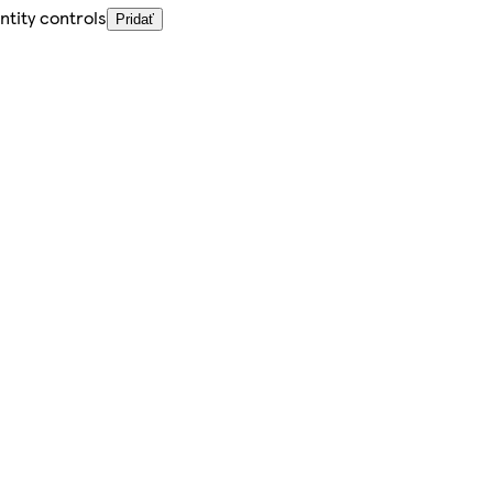
ntity controls
Pridať