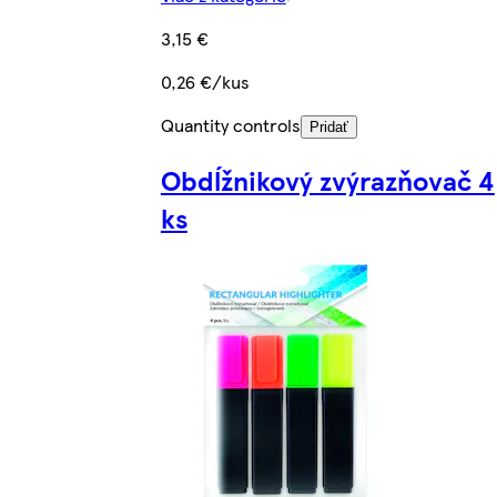
3,15 €
0,26 €/kus
Quantity controls
Pridať
Obdĺžnikový zvýrazňovač 4
ks