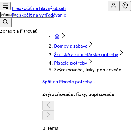
Preskočiť na hlavný obsah
Preskočiť na vyhľadávanie
Domov a zábava
Školské a kancelárske potreby
Písacie potreby
Zvýrazňovače, fixky, popisovače
Späť na Písacie potreby
Zvýrazňovače, fixky, popisovače
0 items