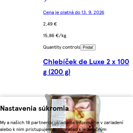
Cena je platná do 13. 9. 2026
2,49 €
15,86 €/kg
Quantity controls
Pridať
Chlebíček de Luxe 2 x 100
g (200 g)
Nastavenia súkromia
My a našich 18 partnerov ukladáme informácie v zariadení
alebo k nim pristupujeme, napríklad k jedinečným