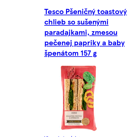
Tesco Pšeničný toastový
chlieb so sušenými
paradajkami, zmesou
pečenej papriky a baby
špenátom 157 g