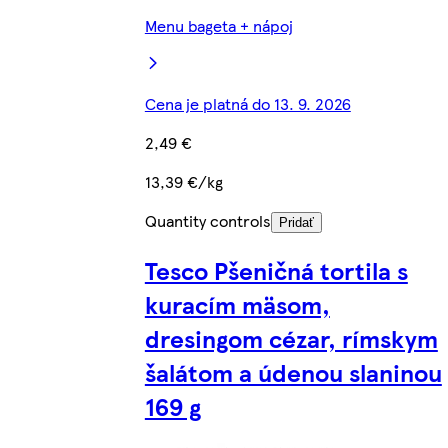
Menu bageta + nápoj
Cena je platná do 13. 9. 2026
2,49 €
13,39 €/kg
Quantity controls
Pridať
Tesco Pšeničná tortila s
kuracím mäsom,
dresingom cézar, rímskym
šalátom a údenou slaninou
169 g