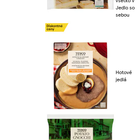
všetko v
Jedlo so
sebou
Hotové
jedlá