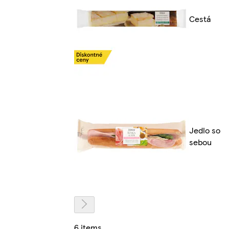
Cestá
Jedlo so
sebou
6 items