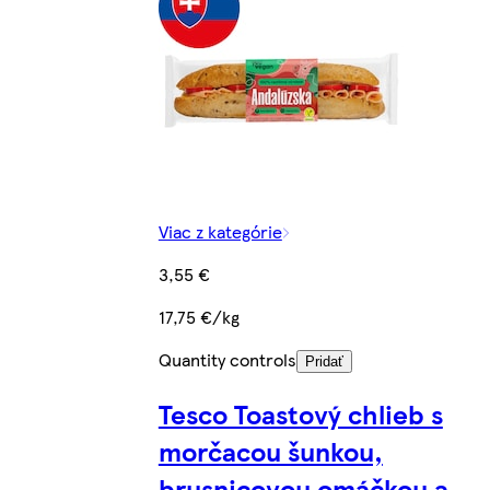
Viac z kategórie
3,55 €
17,75 €/kg
Quantity controls
Pridať
Tesco Toastový chlieb s
morčacou šunkou,
brusnicovou omáčkou a