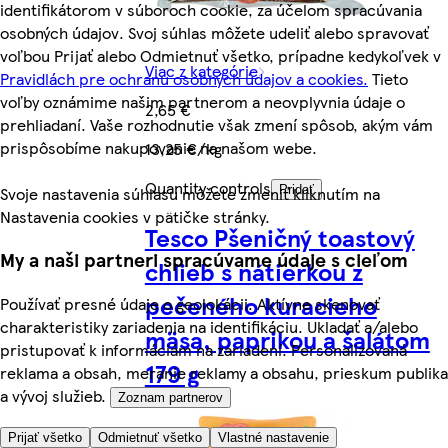
identifikátorom v súboroch cookie, za účelom spracúvania
osobných údajov. Svoj súhlas môžete udeliť alebo spravovať
voľbou Prijať alebo Odmietnuť všetko, prípadne kedykoľvek v
Viac z kategórie
Pravidlách pre ochranu osobných údajov a cookies.
Tieto
voľby oznámime našim partnerom a neovplyvnia údaje o
2,65 €
prehliadaní. Vaše rozhodnutie však zmení spôsob, akým vám
prispôsobíme nakupovanie na našom webe.
13,25 €/kg
Quantity controls
Svoje nastavenia súhlasu môžete zmeniť kliknutím na
Pridať
Nastavenia cookies v pätičke stránky.
Tesco Pšeničný toastový
My a naši partneri spracúvame údaje s cieľom
chlieb s nátierkou z
pečeného kuracieho
Používať presné údaje o geolokácii. Aktívne skenovať
charakteristiky zariadenia na identifikáciu. Ukladať a/alebo
mäsa, paprikou a šalátom
pristupovať k informáciám na zariadení. Personalizovaná
179 g
reklama a obsah, meranie reklamy a obsahu, prieskum publika
a vývoj služieb.
Zoznam partnerov
Prijať všetko
Odmietnuť všetko
Vlastné nastavenie