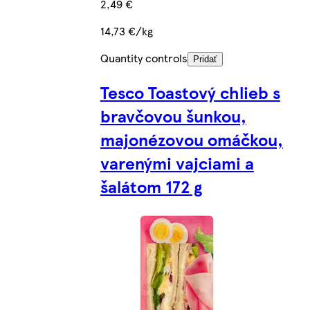
2,49 €
14,73 €/kg
Quantity controls
Pridať
Tesco Toastový chlieb s
bravčovou šunkou,
majonézovou omáčkou,
varenými vajciami a
šalátom 172 g