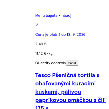
Menu bageta + nápoj
Cena je platná do 13. 9. 2026
2,49 €
11,12 €/kg
Quantity controls
Pridať
Tesco Pšeničná tortila s
obaľovanými kuracími
kúskami, pálivou
paprikovou omáčkou s čili
175 g