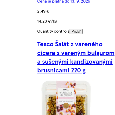
Cena je platná do 13. 9. 2026
2,49 €
14,23 €/kg
Quantity controls
Pridať
Tesco Šalát z vareného
cícera s vareným bulgurom
a sušenými kandizovanými
brusnicami 220 g