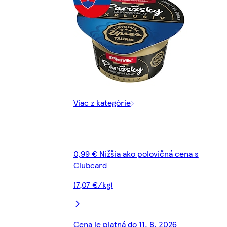
Viac z kategórie
0,99 € Nižšia ako polovičná cena s
Clubcard
(7,07 €/kg)
Cena je platná do 11. 8. 2026