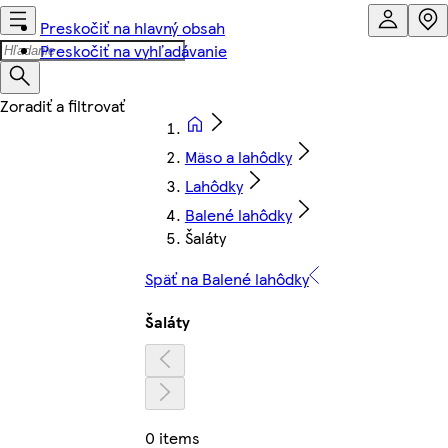
Preskočiť na hlavný obsah
Preskočiť na vyhľadávanie
Mäso a lahôdky
Lahôdky
Balené lahôdky
Šaláty
Späť na Balené lahôdky
Šaláty
0 items