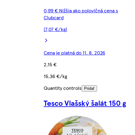
0,99 € Nižšia ako polovičná cena s
Clubcard
(7,07 €/kg)
Cena je platná do 11. 8. 2026
2,15 €
15,36 €/kg
Quantity controls
Pridať
Tesco Vlašský šalát 150 g