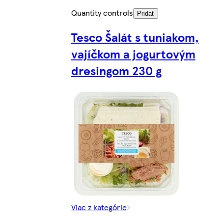
Quantity controls
Pridať
Tesco Šalát s tuniakom,
vajíčkom a jogurtovým
dresingom 230 g
Viac z kategórie