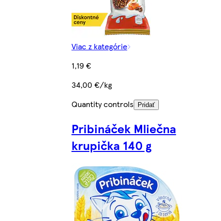
Viac z kategórie
1,19 €
34,00 €/kg
Quantity controls
Pridať
Pribináček Mliečna
krupička 140 g