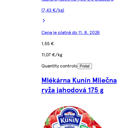
(7,43 €/kg)
Cena je platná do 11. 8. 2026
1,55 €
11,07 €/kg
Quantity controls
Pridať
Mlékárna Kunín Mliečna
ryža jahodová 175 g