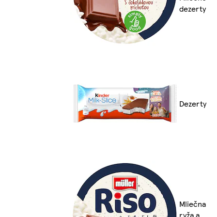
dezerty
Dezerty
Mliečna
ryža a