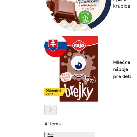
krupica
Mliečne
nápoje
pre deti
4 items