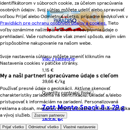
identifikátorom v súboroch cookie, za účelom spracúvania
osobných údajov. Svoj súhlas môžete udeliť alebo spravovať
voľbou Prijať alebo Odmietnuť všetko, prípadne kedykoľvek v
Pravidlách pre ochranu osobných údajov a cookies.
Tieto
voľby oznámime našim partnerom a neovplyvnia údaje o
prehliadaní. Vaše rozhodnutie však zmení spôsob, akým vám
prispôsobíme nakupovanie na našom webe.
Svoje nastavenia súhlasu môžete zmeniť kliknutím na
Viac z kategórie
Nastavenia cookies v pätičke stránky.
1,15 €
My a naši partneri spracúvame údaje s cieľom
39,66 €/kg
Používať presné údaje o geolokácii. Aktívne skenovať
Quantity controls
Pridať
charakteristiky zariadenia na identifikáciu. Ukladať a/alebo
pristupovať k informáciám na zariadení. Personalizovaná
Zott Monte Snack 8 x 29 g
reklama a obsah, meranie reklamy a obsahu, prieskum publika
a vývoj služieb.
(232 g)
Zoznam partnerov
Prijať všetko
Odmietnuť všetko
Vlastné nastavenie