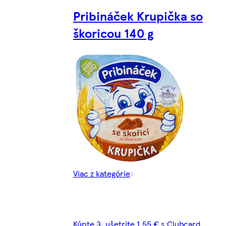
Pribináček Krupička so
škoricou 140 g
Viac z kategórie
Kúpte 3, ušetrite 1,55 € s Clubcard