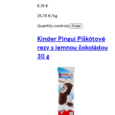
6,19 €
25,79 €/kg
Quantity controls
Pridať
Kinder Pinguí Piškótové
rezy s jemnou čokoládou
30 g