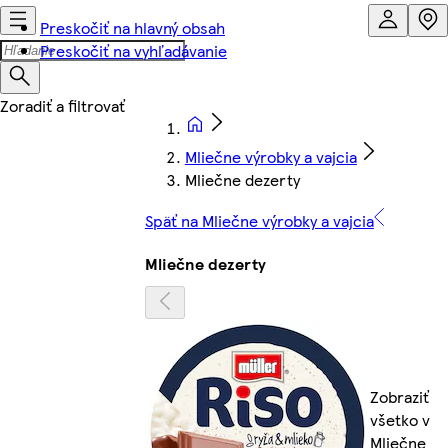
Preskočiť na hlavný obsah
Preskočiť na vyhľadávanie
Mliečne výrobky a vajcia
Mliečne dezerty
Späť na Mliečne výrobky a vajcia
Mliečne dezerty
Zobraziť
všetko v
Mliečne