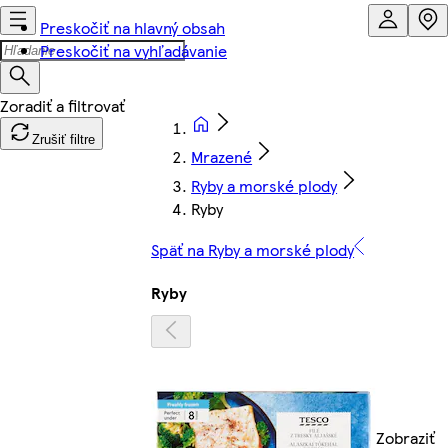
Preskočiť na hlavný obsah
Preskočiť na vyhľadávanie
Zrušiť filtre
Mrazené
Ryby a morské plody
Ryby
Späť na Ryby a morské plody
Ryby
Zobraziť