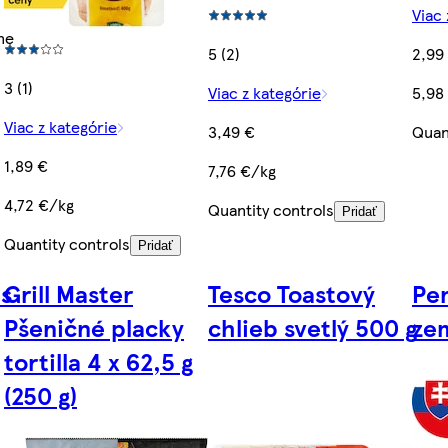
Viac 
ne
5 (2)
2,99
3 (1)
Viac z kategórie
5,98
Viac z kategórie
3,49 €
Quan
1,89 €
7,76 €/kg
4,72 €/kg
Quantity controls
Pridať
Quantity controls
Pridať
 s
Grill Master
Tesco Toastový
Pe
Pšeničné placky
chlieb svetlý 500 g
ze
tortilla 4 x 62,5 g
(250 g)