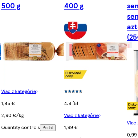
500 g
400 g
se
se
azt
(25
Viac z kategórie
1,45 €
4.8 (5)
2,90 €/kg
Viac z kategórie
Viac 
Quantity controls
1,99 €
Pridať
0,99