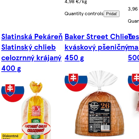
4,98 €/kg
3,96
Quantity controls
Pridať
Quan
Slatinská Pekáreň
Baker Street Chlieb
Tes
Slatinský chlieb
kváskový pšeničný
ma
celozrnný krájaný
450 g
50
400 g