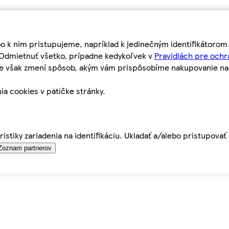
bo k nim pristupujeme, napríklad k jedinečným identifikátoro
o Odmietnuť všetko, prípadne kedykoľvek v
Pravidlách pre ochr
tie však zmení spôsob, akým vám prispôsobíme nakupovanie n
ia cookies v pätičke stránky.
istiky zariadenia na identifikáciu. Ukladať a/alebo pristupova
Zoznam partnerov