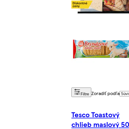
Zoradiť podľa
Filtre
Tesco Toastový
chlieb maslový 5