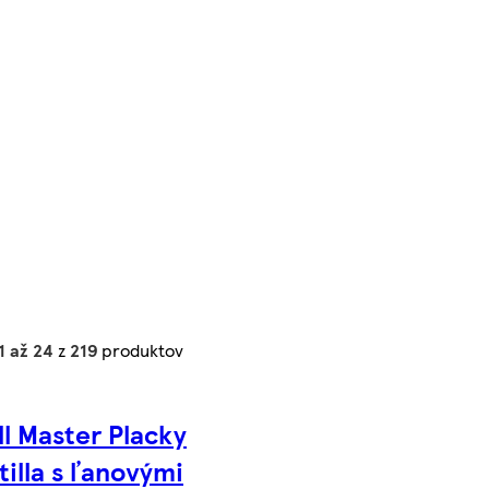
1 až 24
z
219
produktov
ll Master Placky
tilla s ľanovými