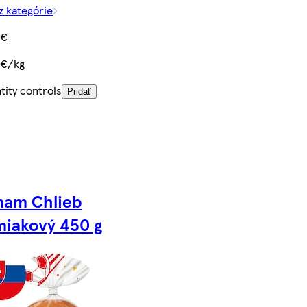
z kategórie
 €
 €/kg
tity controls
Pridať
nam Chlieb
miakový 450 g