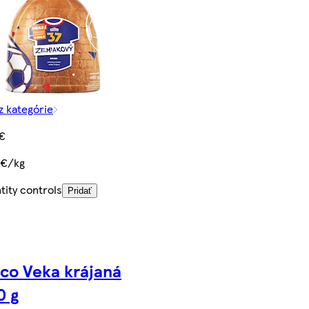
z kategórie
 €
 €/kg
tity controls
Pridať
co Veka krájaná
0 g