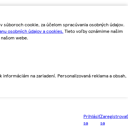
m v súboroch cookie, za účelom spracúvania osobných údajov.
anu osobných údajov a cookies.
Tieto voľby oznámime našim
a našom webe.
ť k informáciám na zariadení. Personalizovaná reklama a obsah,
Prihlásiť
Zaregistrovať
sa
sa