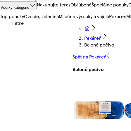
Nakupujte teraz
Obľúbené
Špeciálne ponuky
O
Všetky kategórie
Top ponuky
Ovocie, zelenina
Mliečne výrobky a vajcia
Pekáreň
Mä
Pekáreň
Balené pečivo
Späť na Pekáreň
Balené pečivo