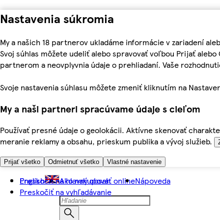
Nastavenia súkromia
My a našich 18 partnerov ukladáme informácie v zariadení ale
Svoj súhlas môžete udeliť alebo spravovať voľbou Prijať aleb
partnerom a neovplyvnia údaje o prehliadaní. Vaše rozhodnu
Svoje nastavenia súhlasu môžete zmeniť kliknutím na Nastaven
My a naši partneri spracúvame údaje s cieľom
Používať presné údaje o geolokácii. Aktívne skenovať charakter
meranie reklamy a obsahu, prieskum publika a vývoj služieb.
Prijať všetko
Odmietnuť všetko
Vlastné nastavenie
Preskočiť na hlavný obsah
English
Ako nakupovať online
Nápoveda
Preskočiť na vyhľadávanie