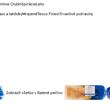
nline Club
Inšpirácie
Leto
so a lahôdky
Mrazené
Tesco Finest
Trvanlivé potraviny
Zobraziť všetko v Balené pečivo