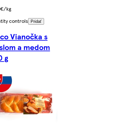
 €/kg
tity controls
Pridať
co Vianočka s
slom a medom
0 g