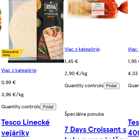
Viac z kategórie
Viac 
1,45 €
1,95
Viac z kategórie
2,90 €/kg
4,33
0,99 €
Quantity controls
Quan
Pridať
3,96 €/kg
Quantity controls
Pridať
Špeciálna ponuka
Tesco Linecké
Tes
7 Days Croissant s
vejáriky
40