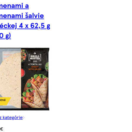
menami a
menami šalvie
éckej 4 x 62,5 g
0 g)
z kategórie
 €