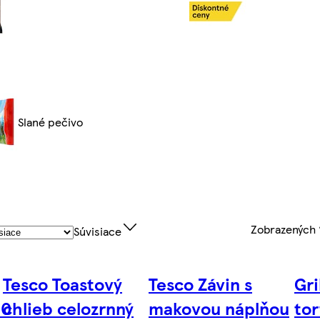
Slané pečivo
Zobrazených
Súvisiace
Tesco Toastový
Tesco Závin s
Gri
00
chlieb celozrnný
makovou náplňou
tor