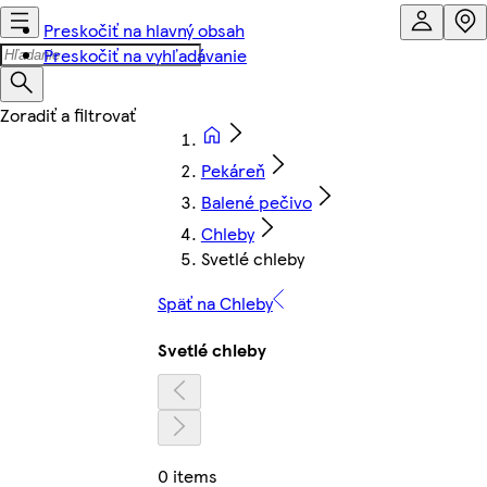
Preskočiť na hlavný obsah
Preskočiť na vyhľadávanie
Pekáreň
Balené pečivo
Chleby
Svetlé chleby
Späť na Chleby
Svetlé chleby
0 items