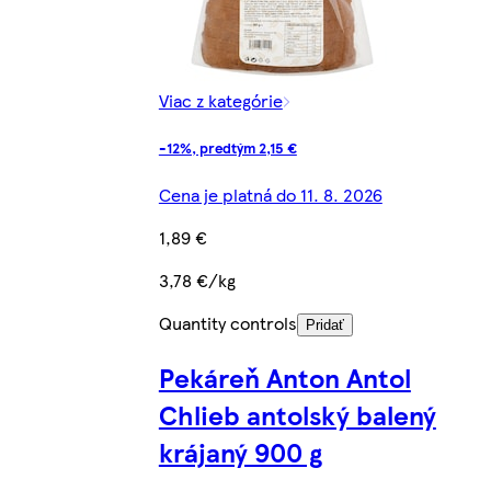
Viac z kategórie
-12%, predtým 2,15 €
Cena je platná do 11. 8. 2026
1,89 €
3,78 €/kg
Quantity controls
Pridať
Pekáreň Anton Antol
Chlieb antolský balený
krájaný 900 g