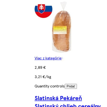
Viac z kategórie
2,89 €
3,21 €/kg
Quantity controls
Pridať
Slatinská Pekáreň
Slatinský chlieb cereálny