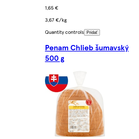
1,65 €
3,67 €/kg
Quantity controls
Pridať
Penam Chlieb šumavský
500 g