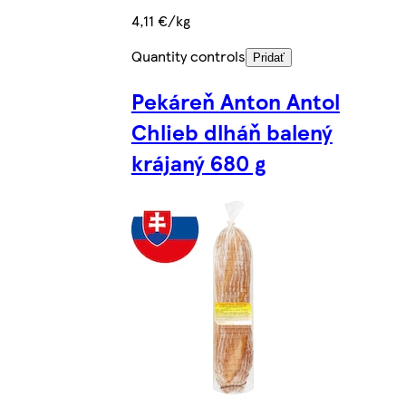
4,11 €/kg
Quantity controls
Pridať
Pekáreň Anton Antol
Chlieb dlháň balený
krájaný 680 g