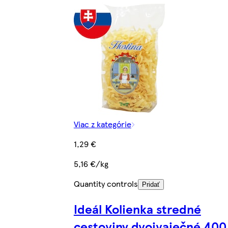
Viac z kategórie
1,29 €
5,16 €/kg
Quantity controls
Pridať
Ideál Kolienka stredné
cestoviny dvojvaječné 400