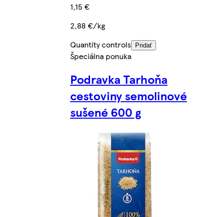
1,15 €
2,88 €/kg
Quantity controls
Pridať
Špeciálna ponuka
Podravka Tarhoňa
cestoviny semolinové
sušené 600 g