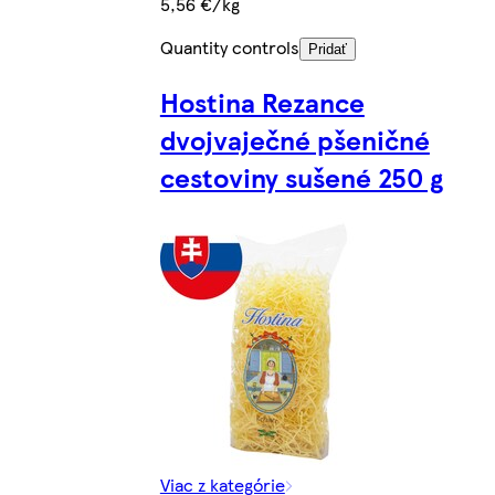
5,56 €/kg
Quantity controls
Pridať
Hostina Rezance
dvojvaječné pšeničné
cestoviny sušené 250 g
Viac z kategórie