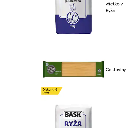
všetko v
Ryža
Cestoviny