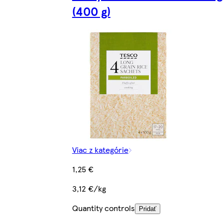
(400 g)
Viac z kategórie
1,25 €
3,12 €/kg
Quantity controls
Pridať