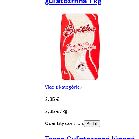
guľatozrnná 1 kg
Viac z kategórie
2,35 €
2,35 €/kg
Quantity controls
Pridať
Tesco Guľatozrnná lúpaná