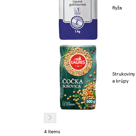
Ryža
Strukoviny
a krúpy
4 items