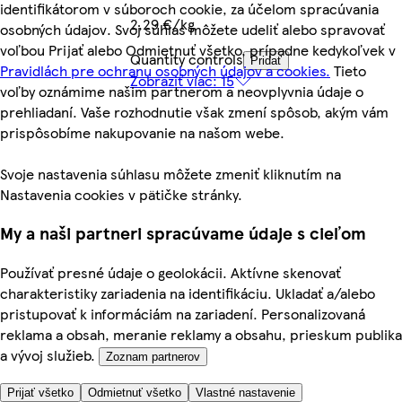
identifikátorom v súboroch cookie, za účelom spracúvania
2,29 €/kg
osobných údajov. Svoj súhlas môžete udeliť alebo spravovať
voľbou Prijať alebo Odmietnuť všetko, prípadne kedykoľvek v
Quantity controls
Pridať
Pravidlách pre ochranu osobných údajov a cookies.
Tieto
Zobraziť viac: 15
voľby oznámime našim partnerom a neovplyvnia údaje o
prehliadaní. Vaše rozhodnutie však zmení spôsob, akým vám
prispôsobíme nakupovanie na našom webe.
Svoje nastavenia súhlasu môžete zmeniť kliknutím na
Nastavenia cookies v pätičke stránky.
My a naši partneri spracúvame údaje s cieľom
Používať presné údaje o geolokácii. Aktívne skenovať
charakteristiky zariadenia na identifikáciu. Ukladať a/alebo
pristupovať k informáciám na zariadení. Personalizovaná
reklama a obsah, meranie reklamy a obsahu, prieskum publika
a vývoj služieb.
Zoznam partnerov
Prijať všetko
Odmietnuť všetko
Vlastné nastavenie