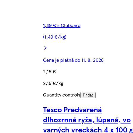
1,49 € s Clubcard
(1,49 €/kg)
Cena je platná do 11. 8. 2026
2,15 €
2,15 €/kg
Quantity controls
Pridať
Tesco Predvarená
dlhozrnná ryža, lúpaná, vo
varných vreckách 4 x 100 g