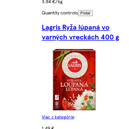
3,94 €/kg
Quantity controls
Pridať
Lagris Ryža lúpaná vo
varných vreckách 400 g
Viac z kategórie
1,49 €