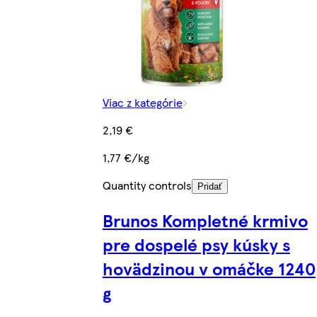
Viac z kategórie
2,19 €
1,77 €/kg
Quantity controls
Pridať
Brunos Kompletné krmivo
pre dospelé psy kúsky s
hovädzinou v omáčke 1240
g