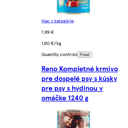
Viac z kategórie
1,99 €
1,60 €/kg
Quantity controls
Pridať
Reno Kompletné krmivo
pre dospelé psy s kúsky
pre psy s hydinou v
omáčke 1240 g