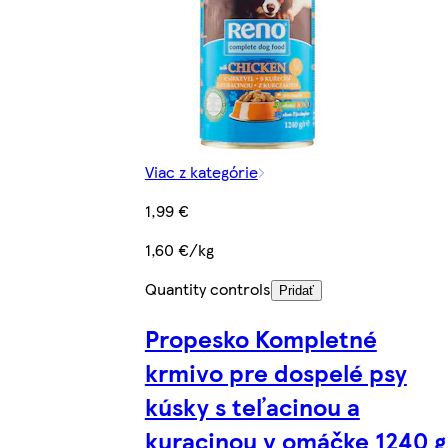
Viac z kategórie
1,99 €
1,60 €/kg
Quantity controls
Pridať
Propesko Kompletné
krmivo pre dospelé psy
kúsky s teľacinou a
kuracinou v omáčke 1240 g