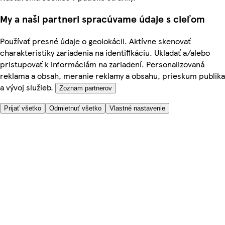
My a naši partneri spracúvame údaje s cieľom
Používať presné údaje o geolokácii. Aktívne skenovať
charakteristiky zariadenia na identifikáciu. Ukladať a/alebo
pristupovať k informáciám na zariadení. Personalizovaná
reklama a obsah, meranie reklamy a obsahu, prieskum publika
a vývoj služieb.
Zoznam partnerov
Prijať všetko
Odmietnuť všetko
Vlastné nastavenie
Potrebujete pomoc?
Cena doručenia
Bezpečnosť pri nákupe