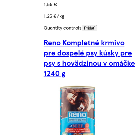
1,55 €
1,25 €/kg
Quantity controls
Pridať
Reno Kompletné krmivo
pre dospelé psy kúsky pre
psy s hovädzinou v omáčke
1240 g