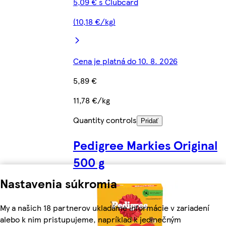
5,09 € s Clubcard
(10,18 €/kg)
Cena je platná do 10. 8. 2026
5,89 €
11,78 €/kg
Quantity controls
Pridať
Pedigree Markies Original
500 g
Nastavenia súkromia
My a našich 18 partnerov ukladáme informácie v zariadení
alebo k nim pristupujeme, napríklad k jedinečným