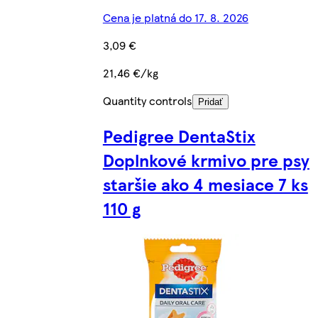
Cena je platná do 17. 8. 2026
3,09 €
21,46 €/kg
Quantity controls
Pridať
Pedigree DentaStix
Doplnkové krmivo pre psy
staršie ako 4 mesiace 7 ks
110 g