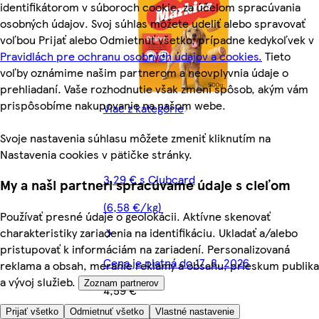
identifikátorom v súboroch cookie, za účelom spracúvania
osobných údajov. Svoj súhlas môžete udeliť alebo spravovať
voľbou Prijať alebo Odmietnuť všetko, prípadne kedykoľvek v
Pravidlách pre ochranu osobných údajov a cookies.
Tieto
voľby oznámime našim partnerom a neovplyvnia údaje o
prehliadaní. Vaše rozhodnutie však zmení spôsob, akým vám
prispôsobíme nakupovanie na našom webe.
Viac z kategórie
Svoje nastavenia súhlasu môžete zmeniť kliknutím na
Nastavenia cookies v pätičke stránky.
3,29 € s Clubcard
My a naši partneri spracúvame údaje s cieľom
(6,58 €/kg)
Používať presné údaje o geolokácii. Aktívne skenovať
charakteristiky zariadenia na identifikáciu. Ukladať a/alebo
pristupovať k informáciám na zariadení. Personalizovaná
Cena je platná do 17. 8. 2026
reklama a obsah, meranie reklamy a obsahu, prieskum publika
a vývoj služieb.
Zoznam partnerov
4,59 €
Prijať všetko
Odmietnuť všetko
Vlastné nastavenie
9,18 €/kg