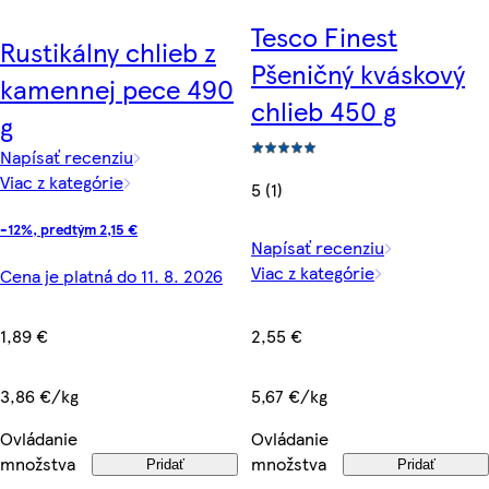
Tesco Finest
Rustikálny chlieb z
Pšeničný kváskový
kamennej pece 490
chlieb 450 g
g
Napísať recenziu
Viac z kategórie
5 (1)
-12%, predtým 2,15 €
Napísať recenziu
Viac z kategórie
Cena je platná do 11. 8. 2026
1,89 €
2,55 €
3,86 €/kg
5,67 €/kg
Ovládanie
Ovládanie
množstva
množstva
Pridať
Pridať