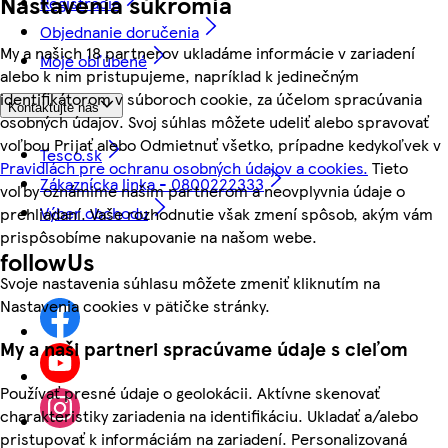
Nastavenia súkromia
Registrácia
Objednanie doručenia
My a našich 18 partnerov ukladáme informácie v zariadení
Moje obľúbené
alebo k nim pristupujeme, napríklad k jedinečným
identifikátorom v súboroch cookie, za účelom spracúvania
Kontaktujte nás
osobných údajov. Svoj súhlas môžete udeliť alebo spravovať
voľbou Prijať alebo Odmietnuť všetko, prípadne kedykoľvek v
Tesco.sk
Pravidlách pre ochranu osobných údajov a cookies.
Tieto
Zákaznícka linka - 0800222333
voľby oznámime našim partnerom a neovplyvnia údaje o
Výber obchodu
prehliadaní. Vaše rozhodnutie však zmení spôsob, akým vám
prispôsobíme nakupovanie na našom webe.
followUs
Svoje nastavenia súhlasu môžete zmeniť kliknutím na
Nastavenia cookies v pätičke stránky.
My a naši partneri spracúvame údaje s cieľom
Používať presné údaje o geolokácii. Aktívne skenovať
charakteristiky zariadenia na identifikáciu. Ukladať a/alebo
pristupovať k informáciám na zariadení. Personalizovaná