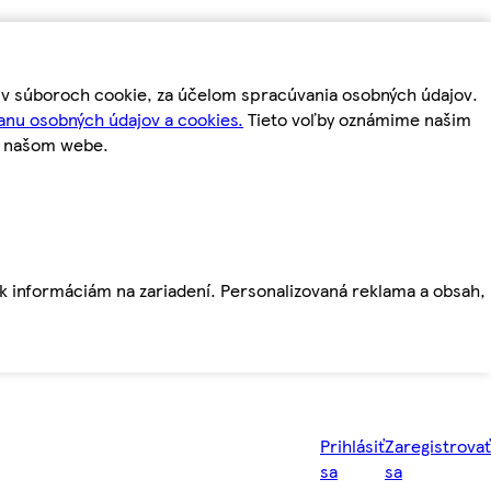
m v súboroch cookie, za účelom spracúvania osobných údajov.
anu osobných údajov a cookies.
Tieto voľby oznámime našim
a našom webe.
ť k informáciám na zariadení. Personalizovaná reklama a obsah,
Prihlásiť
Zaregistrovať
sa
sa