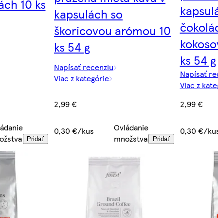
ách 10 ks
kapsul
kapsulách so
čokolá
škoricovou arómou 10
kokoso
ks 54 g
ks 54 g
Napísať recenziu
Napísať re
Viac z kategórie
Viac z kate
2,99 €
2,99 €
ádanie
Ovládanie
0,30 €/kus
0,30 €/ku
ožstva
množstva
Pridať
Pridať