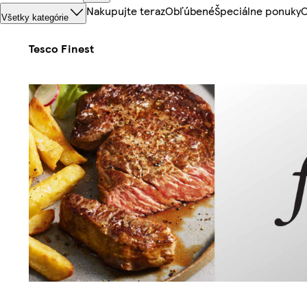
Nakupujte teraz
Obľúbené
Špeciálne ponuky
O
Všetky kategórie
Tesco Finest