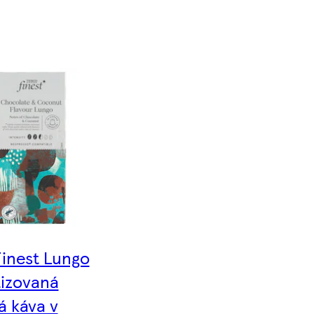
Finest Lungo
izovaná
á káva v