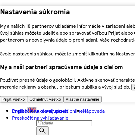
Nastavenia súkromia
My a našich 18 partnerov ukladáme informácie v zariadení ale
Svoj súhlas môžete udeliť alebo spravovať voľbou Prijať aleb
partnerom a neovplyvnia údaje o prehliadaní. Vaše rozhodnu
Svoje nastavenia súhlasu môžete zmeniť kliknutím na Nastaven
My a naši partneri spracúvame údaje s cieľom
Používať presné údaje o geolokácii. Aktívne skenovať charakter
meranie reklamy a obsahu, prieskum publika a vývoj služieb.
Prijať všetko
Odmietnuť všetko
Vlastné nastavenie
Preskočiť na hlavný obsah
English
Ako nakupovať online
Nápoveda
Preskočiť na vyhľadávanie