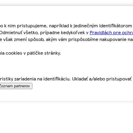
bo k nim pristupujeme, napríklad k jedinečným identifikátoro
o Odmietnuť všetko, prípadne kedykoľvek v
Pravidlách pre ochr
tie však zmení spôsob, akým vám prispôsobíme nakupovanie n
ia cookies v pätičke stránky.
istiky zariadenia na identifikáciu. Ukladať a/alebo pristupova
Zoznam partnerov