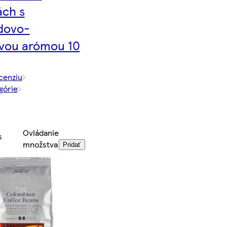
ách s
dovo-
vou arómou 10
cenziu
górie
Ovládanie
s
množstva
Pridať