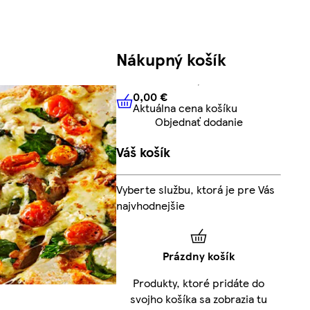
Nákupný košík
0,00 €
Aktuálna cena košíku
0,00 €
Aktuálna cena košíku
Objednať dodanie
Váš košík
Vyberte službu, ktorá je pre Vás
najvhodnejšie
Prázdny košík
Produkty, ktoré pridáte do
svojho košíka sa zobrazia tu