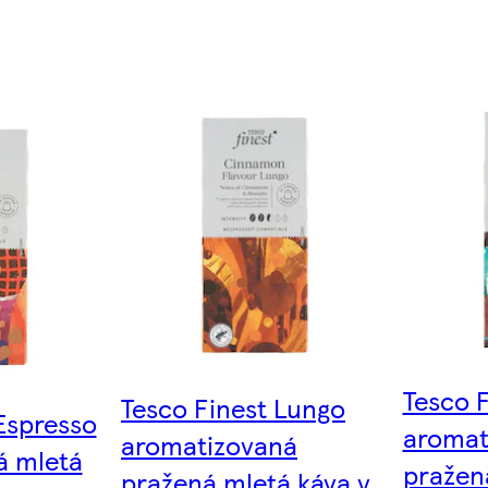
Tesco 
Tesco Finest Lungo
Espresso
aromat
aromatizovaná
á mletá
pražen
pražená mletá káva v