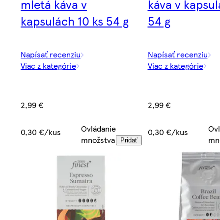
mletá káva v
káva v kapsul
kapsulách 10 ks 54 g
54 g
Napísať recenziu
Napísať recenziu
Viac z kategórie
Viac z kategórie
2,99 €
2,99 €
Ovládanie
Ovl
0,30 €/kus
0,30 €/kus
množstva
mn
Pridať