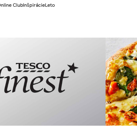
nline Club
Inšpirácie
Leto