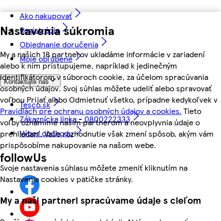
Ako nakupovať
Nastavenia súkromia
Registrácia
Objednanie doručenia
My a našich 18 partnerov ukladáme informácie v zariadení
Moje obľúbené
alebo k nim pristupujeme, napríklad k jedinečným
identifikátorom v súboroch cookie, za účelom spracúvania
Kontaktujte nás
osobných údajov. Svoj súhlas môžete udeliť alebo spravovať
voľbou Prijať alebo Odmietnuť všetko, prípadne kedykoľvek v
Tesco.sk
Pravidlách pre ochranu osobných údajov a cookies.
Tieto
Zákaznícka linka - 0800222333
voľby oznámime našim partnerom a neovplyvnia údaje o
Výber obchodu
prehliadaní. Vaše rozhodnutie však zmení spôsob, akým vám
prispôsobíme nakupovanie na našom webe.
followUs
Svoje nastavenia súhlasu môžete zmeniť kliknutím na
Nastavenia cookies v pätičke stránky.
My a naši partneri spracúvame údaje s cieľom