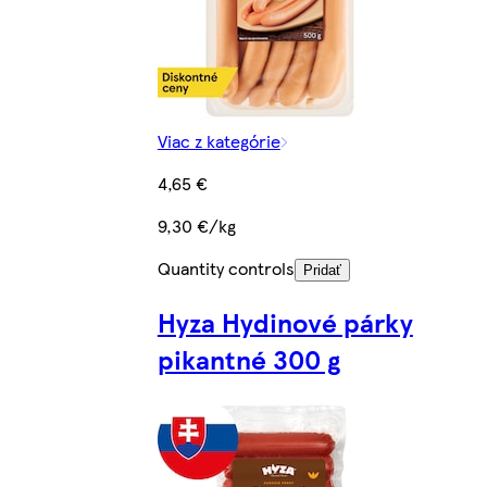
Viac z kategórie
4,65 €
9,30 €/kg
Quantity controls
Pridať
Hyza Hydinové párky
pikantné 300 g