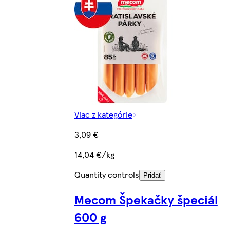
Viac z kategórie
3,09 €
14,04 €/kg
Quantity controls
Pridať
Mecom Špekačky špeciál
600 g