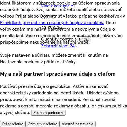
identifikátorom v súboroch cookie, za účelom spracúvania
Viac z kategórie
osobných údajov. Svoj súhlas môžete udeliť alebo spravovať
voľbou Prijať alebo Odmietnuť všetko, prípadne kedykoľvek v
3,99 €
Pravidlách pre ochranu osobných údajov a cookies.
Tieto
22,17 €/kg
voľby oznámime našim partnerom a neovplyvnia údaje o
prehliadaní. Vaše rozhodnutie však zmení spôsob, akým vám
Quantity controls
Pridať
prispôsobíme nakupovanie na našom webe.
Zobraziť viac: 24
Svoje nastavenia súhlasu môžete zmeniť kliknutím na
Nastavenia cookies v pätičke stránky.
My a naši partneri spracúvame údaje s cieľom
Používať presné údaje o geolokácii. Aktívne skenovať
charakteristiky zariadenia na identifikáciu. Ukladať a/alebo
pristupovať k informáciám na zariadení. Personalizovaná
reklama a obsah, meranie reklamy a obsahu, prieskum publika
a vývoj služieb.
Zoznam partnerov
Prijať všetko
Odmietnuť všetko
Vlastné nastavenie