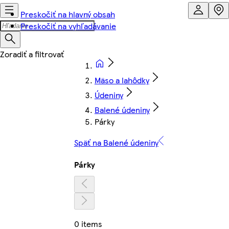
Preskočiť na hlavný obsah
Preskočiť na vyhľadávanie
Mäso a lahôdky
Údeniny
Balené údeniny
Párky
Späť na Balené údeniny
Párky
0 items