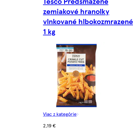
Tesco Predsmažené
zemiakové hranolky
vlnkované hlbokozmrazené
1 kg
Viac z kategórie
2,19 €