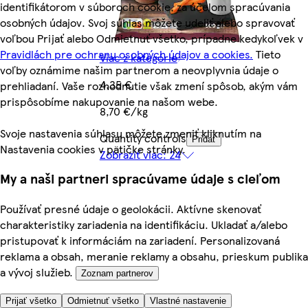
identifikátorom v súboroch cookie, za účelom spracúvania
osobných údajov. Svoj súhlas môžete udeliť alebo spravovať
voľbou Prijať alebo Odmietnuť všetko, prípadne kedykoľvek v
Pravidlách pre ochranu osobných údajov a cookies.
Tieto
Viac z kategórie
voľby oznámime našim partnerom a neovplyvnia údaje o
4,35 €
prehliadaní. Vaše rozhodnutie však zmení spôsob, akým vám
prispôsobíme nakupovanie na našom webe.
8,70 €/kg
Svoje nastavenia súhlasu môžete zmeniť kliknutím na
Quantity controls
Pridať
Nastavenia cookies v pätičke stránky.
Zobraziť viac: 24
My a naši partneri spracúvame údaje s cieľom
Používať presné údaje o geolokácii. Aktívne skenovať
charakteristiky zariadenia na identifikáciu. Ukladať a/alebo
pristupovať k informáciám na zariadení. Personalizovaná
reklama a obsah, meranie reklamy a obsahu, prieskum publika
a vývoj služieb.
Zoznam partnerov
Prijať všetko
Odmietnuť všetko
Vlastné nastavenie