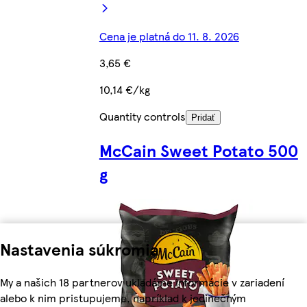
Cena je platná do 11. 8. 2026
3,65 €
10,14 €/kg
Quantity controls
Pridať
McCain Sweet Potato 500
g
Nastavenia súkromia
My a našich 18 partnerov ukladáme informácie v zariadení
alebo k nim pristupujeme, napríklad k jedinečným