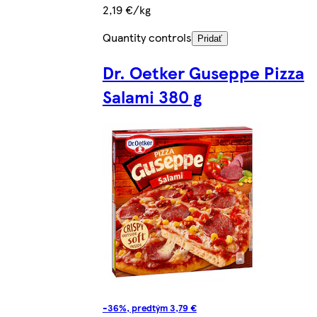
2,19 €/kg
Quantity controls
Pridať
Dr. Oetker Guseppe Pizza
Salami 380 g
-36%, predtým 3,79 €