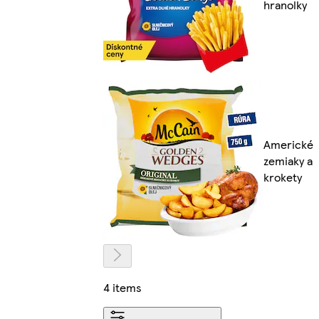
hranolky
Americké
zemiaky a
krokety
4 items