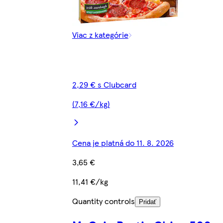
Viac z kategórie
2,29 € s Clubcard
(7,16 €/kg)
Cena je platná do 11. 8. 2026
3,65 €
11,41 €/kg
Quantity controls
Pridať