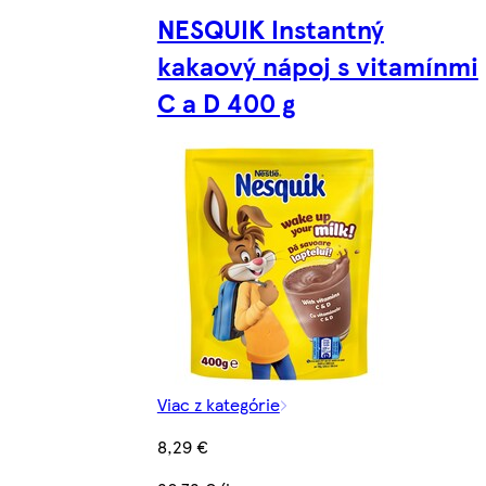
NESQUIK Instantný
kakaový nápoj s vitamínmi
C a D 400 g
Viac z kategórie
8,29 €