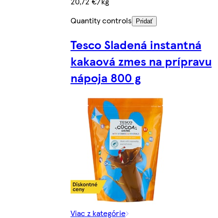
20,72 €/kg
Quantity controls
Pridať
Tesco Sladená instantná
kakaová zmes na prípravu
nápoja 800 g
Viac z kategórie