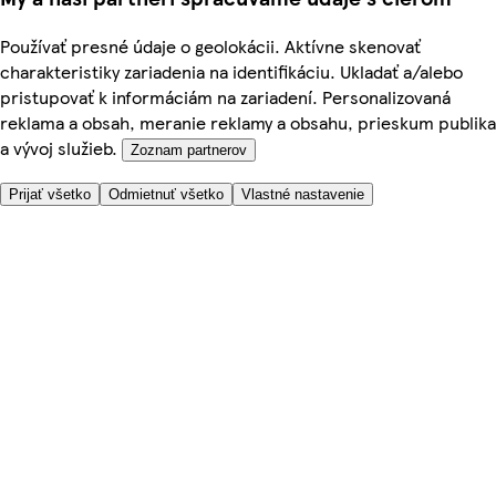
Používať presné údaje o geolokácii. Aktívne skenovať
charakteristiky zariadenia na identifikáciu. Ukladať a/alebo
pristupovať k informáciám na zariadení. Personalizovaná
reklama a obsah, meranie reklamy a obsahu, prieskum publika
a vývoj služieb.
Zoznam partnerov
Prijať všetko
Odmietnuť všetko
Vlastné nastavenie
Potrebujete pomoc?
Cena doručenia
Bezpečnosť pri nákupe
Všeobecné obchodné podmienky
Ochrana súkromia