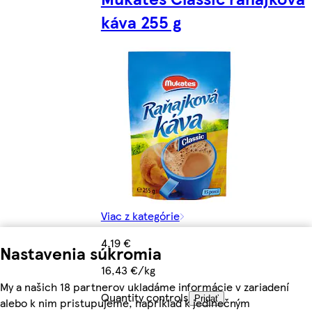
káva 255 g
Viac z kategórie
4,19 €
Nastavenia súkromia
16,43 €/kg
My a našich 18 partnerov ukladáme informácie v zariadení
Quantity controls
Pridať
alebo k nim pristupujeme, napríklad k jedinečným