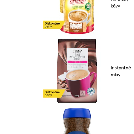
kávy
Instantné
mixy