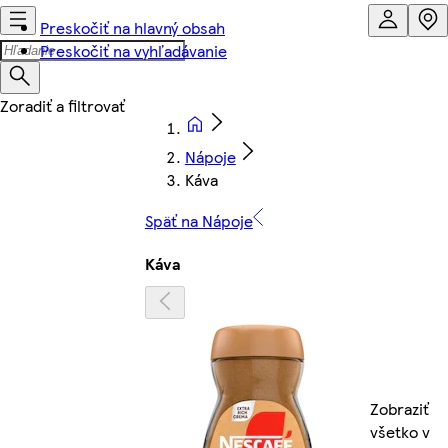
Preskočiť na hlavný obsah
Preskočiť na vyhľadávanie
Nápoje
Káva
Späť na Nápoje
Káva
Zobraziť
všetko v