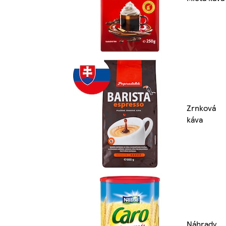
Zrnková
káva
Náhrady