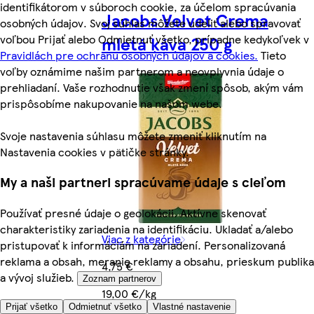
identifikátorom v súboroch cookie, za účelom spracúvania
Jacobs Velvet Crema
osobných údajov. Svoj súhlas môžete udeliť alebo spravovať
voľbou Prijať alebo Odmietnuť všetko, prípadne kedykoľvek v
mletá káva 250 g
Pravidlách pre ochranu osobných údajov a cookies.
Tieto
voľby oznámime našim partnerom a neovplyvnia údaje o
prehliadaní. Vaše rozhodnutie však zmení spôsob, akým vám
prispôsobíme nakupovanie na našom webe.
Svoje nastavenia súhlasu môžete zmeniť kliknutím na
Nastavenia cookies v pätičke stránky.
My a naši partneri spracúvame údaje s cieľom
Používať presné údaje o geolokácii. Aktívne skenovať
charakteristiky zariadenia na identifikáciu. Ukladať a/alebo
Viac z kategórie
pristupovať k informáciám na zariadení. Personalizovaná
reklama a obsah, meranie reklamy a obsahu, prieskum publika
4,75 €
a vývoj služieb.
Zoznam partnerov
19,00 €/kg
Prijať všetko
Odmietnuť všetko
Vlastné nastavenie