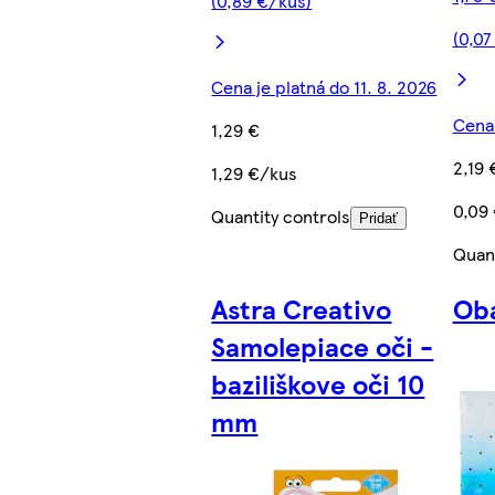
(0,89 €/kus)
(0,07
Cena je platná do 11. 8. 2026
Cena 
1,29 €
2,19 
1,29 €/kus
0,09
Quantity controls
Pridať
Quant
Astra Creativo
Obá
Samolepiace oči -
baziliškove oči 10
mm