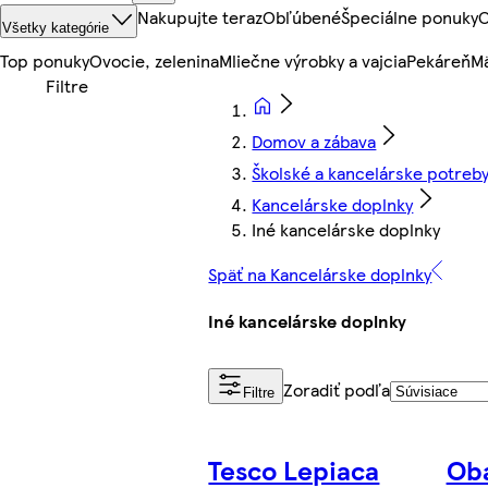
Nakupujte teraz
Obľúbené
Špeciálne ponuky
O
Všetky kategórie
Top ponuky
Ovocie, zelenina
Mliečne výrobky a vajcia
Pekáreň
Mä
Domov a zábava
Školské a kancelárske potreb
Kancelárske doplnky
Iné kancelárske doplnky
Späť na Kancelárske doplnky
Iné kancelárske doplnky
Zoradiť podľa
Filtre
Tesco Lepiaca
Obá