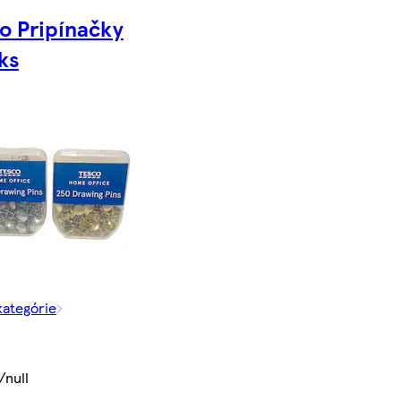
o Pripínačky
ks
kategórie
/null