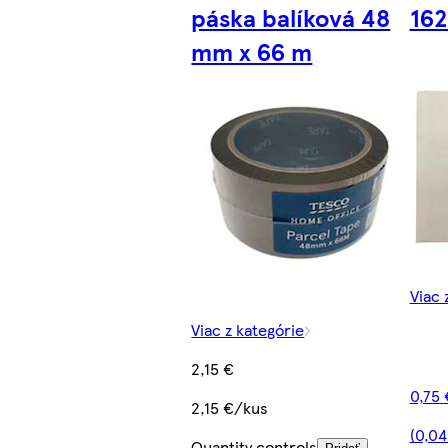
páska balíková 48
162
mm x 66 m
Viac 
Viac z kategórie
2,15 €
0,75 
2,15 €/kus
(0,04
Quantity controls