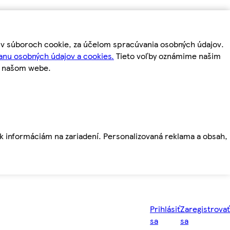
m v súboroch cookie, za účelom spracúvania osobných údajov.
anu osobných údajov a cookies.
Tieto voľby oznámime našim
a našom webe.
ť k informáciám na zariadení. Personalizovaná reklama a obsah,
Prihlásiť
Zaregistrovať
sa
sa