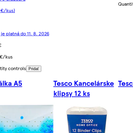
Quanti
 €/kus)
je platná do 11. 8. 2026
€
 €/kus
ity controls
Pridať
lka A5
Tesco Kancelárske
Tesc
klipsy 12 ks