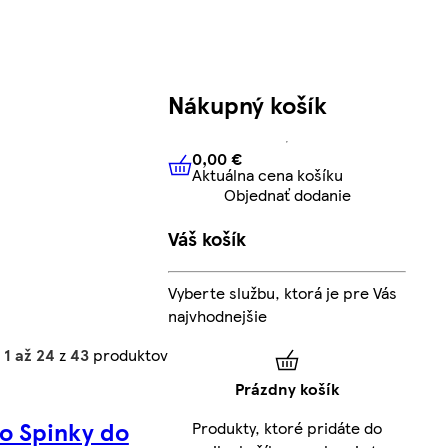
Nákupný košík
0,00 €
Aktuálna cena košíku
0,00 €
Aktuálna cena košíku
Objednať dodanie
Váš košík
Vyberte službu, ktorá je pre Vás
najvhodnejšie
h
1 až 24
z
43
produktov
Prázdny košík
o Spinky do
Produkty, ktoré pridáte do