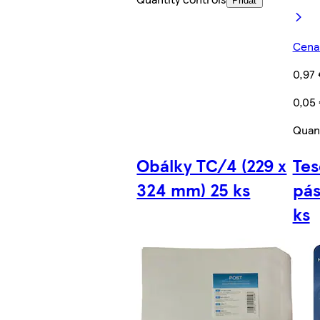
Pridať
Cena 
0,97 
0,05
Quant
Obálky TC/4 (229 x
Tes
324 mm) 25 ks
pás
ks