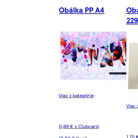
Obálka PP A4
Obá
229
Viac z kategórie
Viac 
0,89 € s Clubcard
1,75 