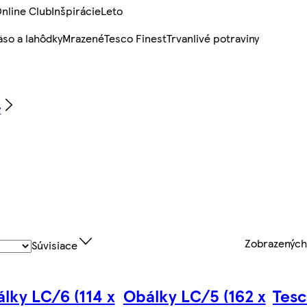
nline Club
Inšpirácie
Leto
so a lahôdky
Mrazené
Tesco Finest
Trvanlivé potraviny
y
Zobrazenýc
Súvisiace
lky LC/6 (114 x
Obálky LC/5 (162 x
Tesc