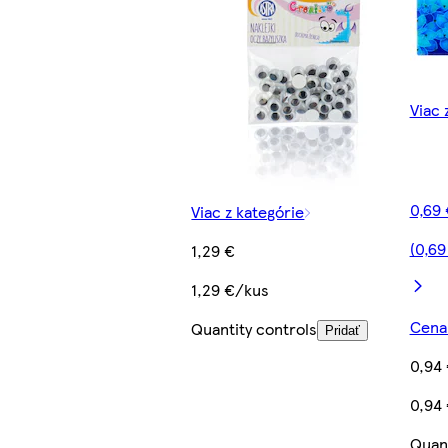
Viac 
0,69 
Viac z kategórie
(0,69
1,29 €
1,29 €/kus
Cena 
Quantity controls
Pridať
0,94
0,94
Quant