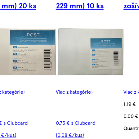
 mm) 20 ks
229 mm) 10 ks
zoší
z kategórie
Viac z kategórie
Viac z 
1,19 €
0,00 €
€ s Clubcard
0,75 € s Clubcard
Quanti
 €/kus)
(0,08 €/kus)