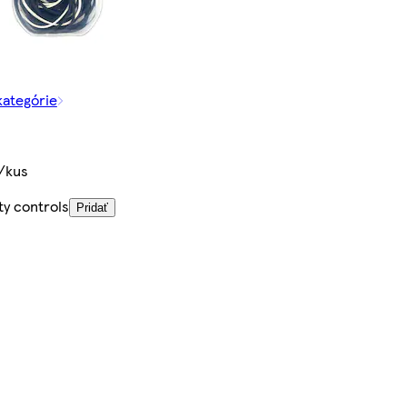
kategórie
/kus
ty controls
Pridať