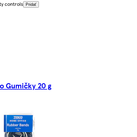
ty controls
Pridať
o Gumičky 20 g