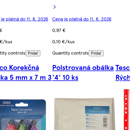
je platná do 11. 8. 2026
Cena je platná do 11. 8. 2026
€
0,97 €
 €/kus
0,10 €/kus
ity controls
Quantity controls
Pridať
Pridať
co Korekčná
Polstrovaná obálka
Tesc
ka 5 mm x 7 m 3
'4' 10 ks
Rých