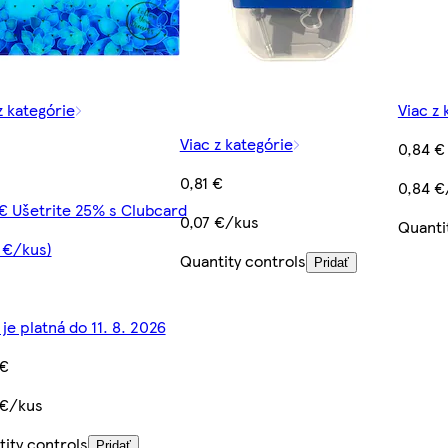
z kategórie
Viac z 
Viac z kategórie
0,84 €
0,81 €
0,84 €
€ Ušetrite 25% s Clubcard
0,07 €/kus
Quanti
 €/kus)
Quantity controls
Pridať
je platná do 11. 8. 2026
 €
 €/kus
ity controls
Pridať