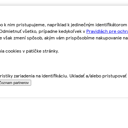
bo k nim pristupujeme, napríklad k jedinečným identifikátoro
o Odmietnuť všetko, prípadne kedykoľvek v
Pravidlách pre ochr
tie však zmení spôsob, akým vám prispôsobíme nakupovanie n
ia cookies v pätičke stránky.
istiky zariadenia na identifikáciu. Ukladať a/alebo pristupova
Zoznam partnerov