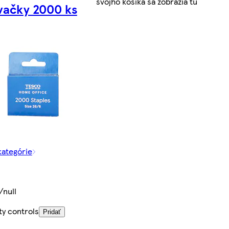
svojho košíka sa zobrazia tu
vačky 2000 ks
kategórie
/null
ty controls
Pridať