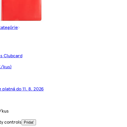
kategórie
 s Clubcard
€/kus)
 platná do 11. 8. 2026
/kus
ty controls
Pridať