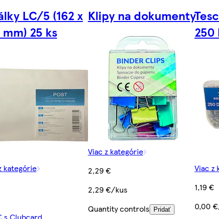
lky LC/5 (162 x
Klipy na dokumenty
Tesc
 mm) 25 ks
250 
Viac z kategórie
z kategórie
Viac z 
2,29 €
1,19 €
2,29 €/kus
0,00 €
Quantity controls
Pridať
€ s Clubcard