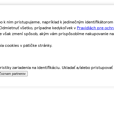
bo k nim pristupujeme, napríklad k jedinečným identifikátoro
o Odmietnuť všetko, prípadne kedykoľvek v
Pravidlách pre ochr
tie však zmení spôsob, akým vám prispôsobíme nakupovanie n
ia cookies v pätičke stránky.
istiky zariadenia na identifikáciu. Ukladať a/alebo pristupova
Zoznam partnerov