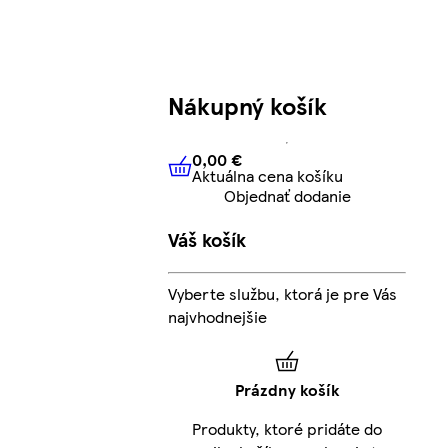
Nákupný košík
0,00 €
Aktuálna cena košíku
0,00 €
Aktuálna cena košíku
Objednať dodanie
Váš košík
Vyberte službu, ktorá je pre Vás
najvhodnejšie
Prázdny košík
Produkty, ktoré pridáte do