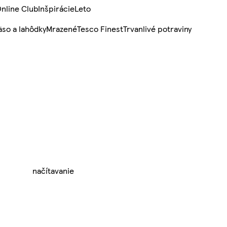
nline Club
Inšpirácie
Leto
so a lahôdky
Mrazené
Tesco Finest
Trvanlivé potraviny
načítavanie