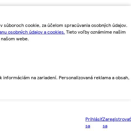
m v súboroch cookie, za účelom spracúvania osobných údajov.
anu osobných údajov a cookies.
Tieto voľby oznámime našim
a našom webe.
ť k informáciám na zariadení. Personalizovaná reklama a obsah,
Prihlásiť
Zaregistrovať
sa
sa