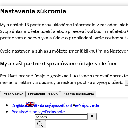
Nastavenia súkromia
My a našich 18 partnerov ukladáme informácie v zariadení ale
Svoj súhlas môžete udeliť alebo spravovať voľbou Prijať aleb
partnerom a neovplyvnia údaje o prehliadaní. Vaše rozhodnu
Svoje nastavenia súhlasu môžete zmeniť kliknutím na Nastaven
My a naši partneri spracúvame údaje s cieľom
Používať presné údaje o geolokácii. Aktívne skenovať charakter
meranie reklamy a obsahu, prieskum publika a vývoj služieb.
Prijať všetko
Odmietnuť všetko
Vlastné nastavenie
Preskočiť na hlavný obsah
English
Ako nakupovať online
Nápoveda
Preskočiť na vyhľadávanie