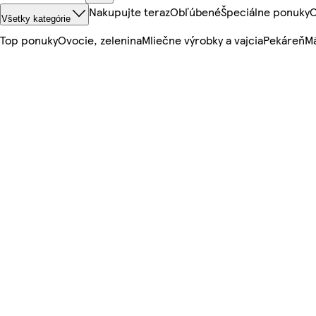
Nakupujte teraz
Obľúbené
Špeciálne ponuky
O
Všetky kategórie
Top ponuky
Ovocie, zelenina
Mliečne výrobky a vajcia
Pekáreň
Mä