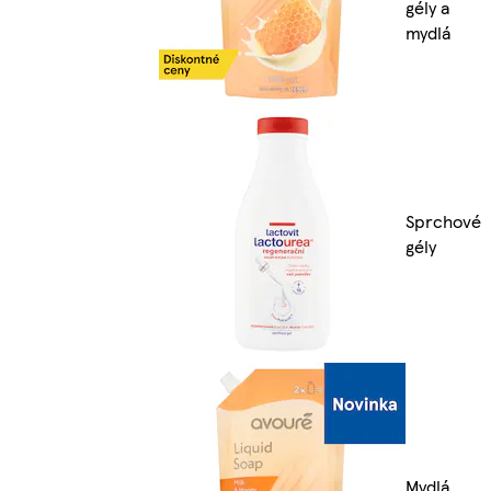
gély a
mydlá
Sprchové
gély
Mydlá