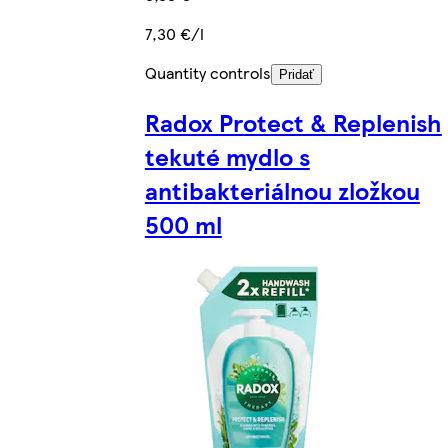
7,30 €/l
Quantity controls
Pridať
Radox Protect & Replenish
tekuté mydlo s
antibakteriálnou zložkou
500 ml