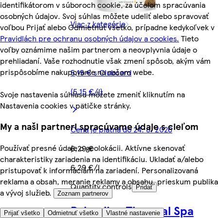
identifikátorom v súboroch cookie, za účelom spracúvania
osobných údajov. Svoj súhlas môžete udeliť alebo spravovať
Viac z kategórie
voľbou Prijať alebo Odmietnuť všetko, prípadne kedykoľvek v
Pravidlách pre ochranu osobných údajov a cookies.
Tieto
voľby oznámime našim partnerom a neovplyvnia údaje o
prehliadaní. Vaše rozhodnutie však zmení spôsob, akým vám
prispôsobíme nakupovanie na našom webe.
5,15 € s Clubcard
(5,15 €/l)
Svoje nastavenia súhlasu môžete zmeniť kliknutím na
Nastavenia cookies v pätičke stránky.
My a naši partneri spracúvame údaje s cieľom
Cena je platná do 24. 8. 2026
Používať presné údaje o geolokácii. Aktívne skenovať
6,29 €
charakteristiky zariadenia na identifikáciu. Ukladať a/alebo
6,29 €/l
pristupovať k informáciám na zariadení. Personalizovaná
reklama a obsah, meranie reklamy a obsahu, prieskum publika
Quantity controls
Pridať
a vývoj služieb.
Zoznam partnerov
Palmolive Thermal Spa
Prijať všetko
Odmietnuť všetko
Vlastné nastavenie