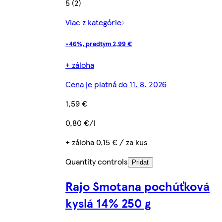
5 (2)
Viac z kategórie
-46%, predtým 2,99 €
+ záloha
Cena je platná do 11. 8. 2026
1,59 €
0,80 €/l
+ záloha 0,15 € / za kus
Quantity controls
Pridať
Rajo Smotana pochúťková
kyslá 14% 250 g