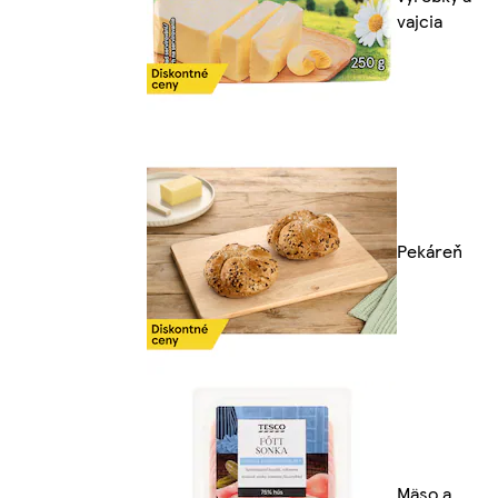
vajcia
Pekáreň
Mäso a