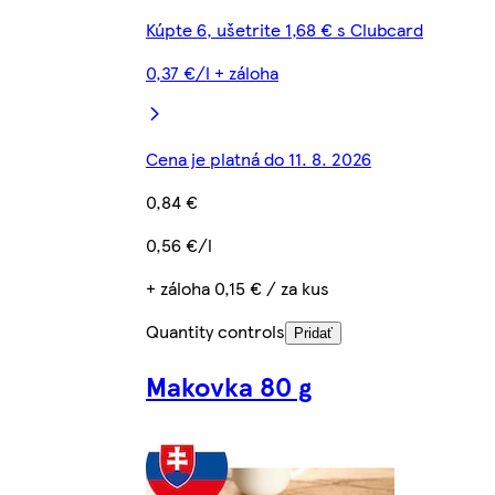
Kúpte 6, ušetrite 1,68 € s Clubcard
0,37 €/l + záloha
Cena je platná do 11. 8. 2026
0,84 €
0,56 €/l
+ záloha 0,15 € / za kus
Quantity controls
Pridať
Makovka 80 g