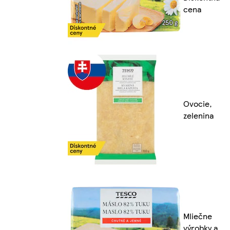
cena
Ovocie,
zelenina
Mliečne
výrobky a