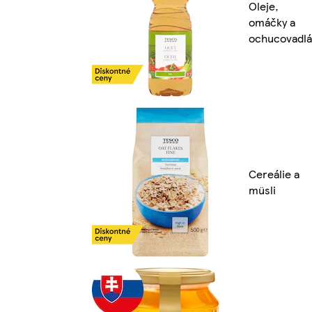
Oleje,
omáčky a
ochucovadlá
Cereálie a
müsli