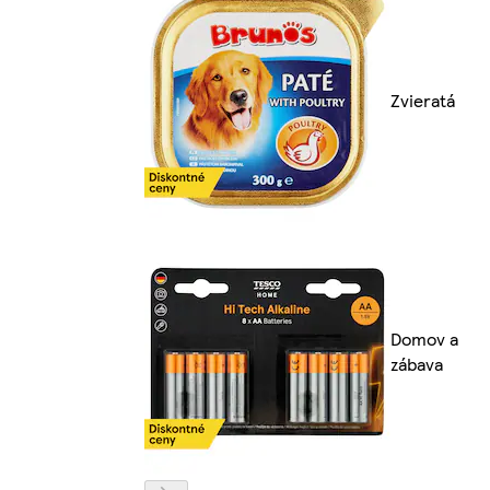
Zvieratá
Domov a
zábava