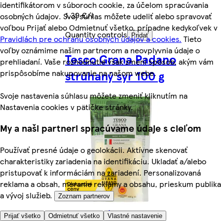
identifikátorom v súboroch cookie, za účelom spracúvania
1,39 €/l
osobných údajov. Svoj súhlas môžete udeliť alebo spravovať
voľbou Prijať alebo Odmietnuť všetko, prípadne kedykoľvek v
Quantity controls
Pridať
Pravidlách pre ochranu osobných údajov a cookies.
Tieto
voľby oznámime našim partnerom a neovplyvnia údaje o
Tesco Grana Padano
prehliadaní. Vaše rozhodnutie však zmení spôsob, akým vám
prispôsobíme nakupovanie na našom webe.
strúhaný syr 100 g
Svoje nastavenia súhlasu môžete zmeniť kliknutím na
Nastavenia cookies v pätičke stránky.
My a naši partneri spracúvame údaje s cieľom
Používať presné údaje o geolokácii. Aktívne skenovať
charakteristiky zariadenia na identifikáciu. Ukladať a/alebo
pristupovať k informáciám na zariadení. Personalizovaná
reklama a obsah, meranie reklamy a obsahu, prieskum publika
a vývoj služieb.
Zoznam partnerov
Viac z kategórie
Prijať všetko
Odmietnuť všetko
Vlastné nastavenie