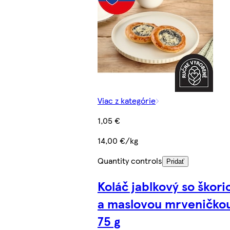
Viac z kategórie
1,05 €
14,00 €/kg
Quantity controls
Pridať
Koláč jablkový so škori
a maslovou mrveničko
75 g