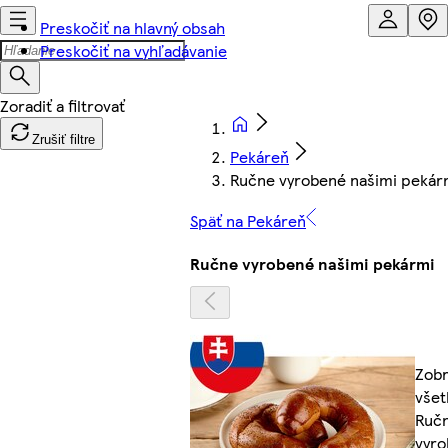
Preskočiť na hlavný obsah
Preskočiť na vyhľadávanie
Zrušiť filtre
Pekáreň
Ručne vyrobené našimi pekár
Späť na Pekáreň
Ručne vyrobené našimi pekármi
Zobr
všet
Ruč
vyr