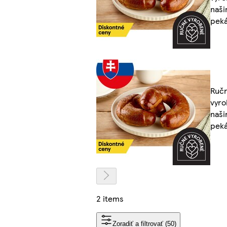
naši
pek
Ruč
vyr
naši
pek
2 items
Zoradiť a filtrovať (50)