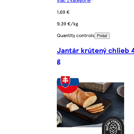
Viac z kategórie
1,69 €
9,39 €/kg
Quantity controls
Pridať
Jantár krútený chlieb 
g