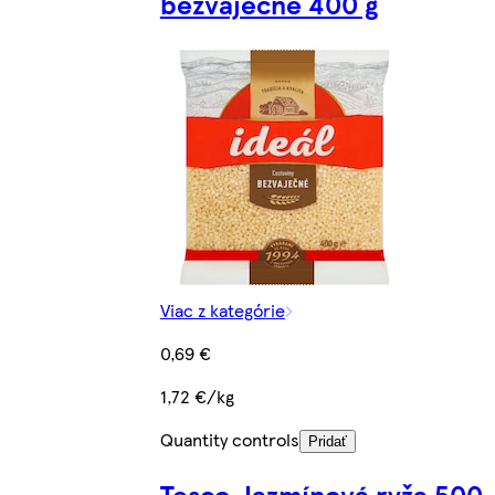
bezvaječné 400 g
Viac z kategórie
0,69 €
1,72 €/kg
Quantity controls
Pridať
Tesco Jazmínová ryža 500