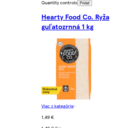
Quantity controls
Pridať
Hearty Food Co. Ryža
guľatozrnná 1 kg
Viac z kategórie
1,49 €