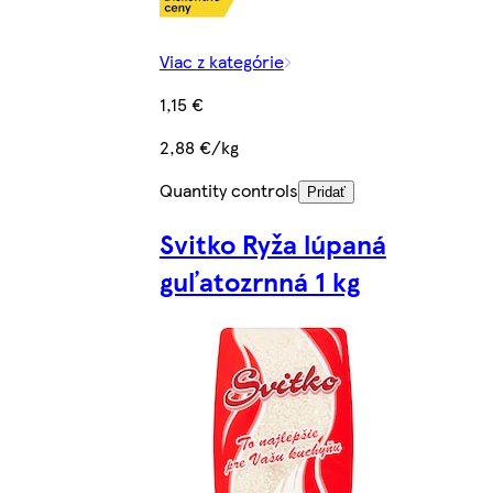
Viac z kategórie
1,15 €
2,88 €/kg
Quantity controls
Pridať
Svitko Ryža lúpaná
guľatozrnná 1 kg