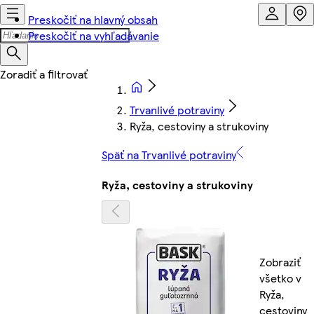
Preskočiť na hlavný obsah
Preskočiť na vyhľadávanie
Trvanlivé potraviny
Ryža, cestoviny a strukoviny
Späť na Trvanlivé potraviny
Ryža, cestoviny a strukoviny
Zobraziť
všetko v
Ryža,
cestoviny