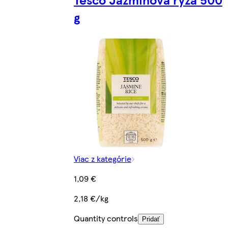
g
Viac z kategórie
1,09 €
2,18 €/kg
Quantity controls
Pridať