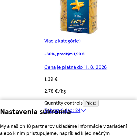
Viac z kategórie
-30%, predtým 1,99 €
Cena je platná do 11. 8. 2026
1,39 €
2,78 €/kg
Quantity controls
Pridať
Nastavenia súkromia
Zobraziť viac: 24
My a našich 18 partnerov ukladáme informácie v zariadení
alebo k nim pristupujeme, napríklad k jedinečným