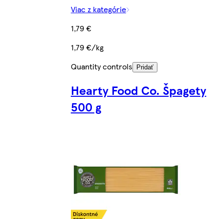
Viac z kategórie
1,79 €
1,79 €/kg
Quantity controls
Pridať
Hearty Food Co. Špagety
500 g