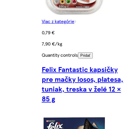
Viac z kategórie
0,79 €
7,90 €/kg
Quantity controls
Pridať
Felix Fantastic kapsičky
pre mačky losos, platesa,
tuniak, treska v želé 12 ×
85 g