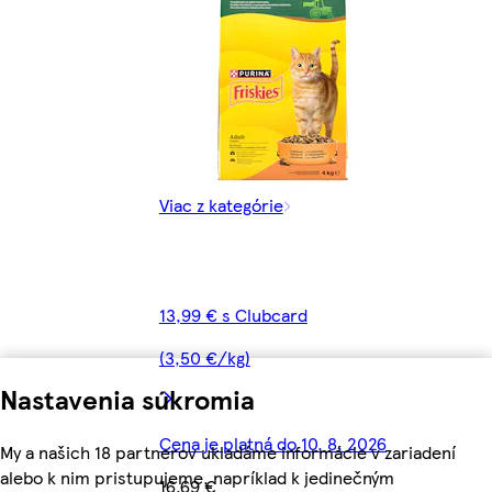
Viac z kategórie
13,99 € s Clubcard
(3,50 €/kg)
Nastavenia súkromia
Cena je platná do 10. 8. 2026
My a našich 18 partnerov ukladáme informácie v zariadení
alebo k nim pristupujeme, napríklad k jedinečným
16,69 €