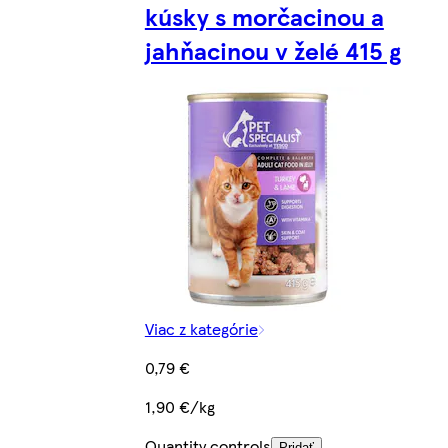
kúsky s morčacinou a
jahňacinou v želé 415 g
Viac z kategórie
0,79 €
1,90 €/kg
Quantity controls
Pridať