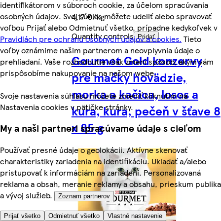
identifikátorom v súboroch cookie, za účelom spracúvania
osobných údajov. Svoj súhlas môžete udeliť alebo spravovať
4,17 €/kg
voľbou Prijať alebo Odmietnuť všetko, prípadne kedykoľvek v
Quantity controls
Pravidlách pre ochranu osobných údajov a cookies.
Tieto
Pridať
voľby oznámime našim partnerom a neovplyvnia údaje o
Gourmet Gold konzervy
prehliadaní. Vaše rozhodnutie však zmení spôsob, akým vám
prispôsobíme nakupovanie na našom webe.
pre mačky hovädzie,
morka a kačica, losos a
Svoje nastavenia súhlasu môžete zmeniť kliknutím na
Nastavenia cookies v pätičke stránky.
kura, kura, pečeň v šťave 8
x 85 g
My a naši partneri spracúvame údaje s cieľom
Používať presné údaje o geolokácii. Aktívne skenovať
charakteristiky zariadenia na identifikáciu. Ukladať a/alebo
pristupovať k informáciám na zariadení. Personalizovaná
reklama a obsah, meranie reklamy a obsahu, prieskum publika
a vývoj služieb.
Zoznam partnerov
Prijať všetko
Odmietnuť všetko
Vlastné nastavenie