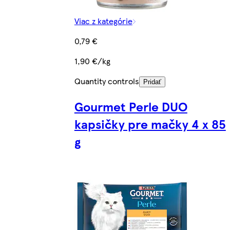
Viac z kategórie
0,79 €
1,90 €/kg
Quantity controls
Pridať
Gourmet Perle DUO
kapsičky pre mačky 4 x 85
g