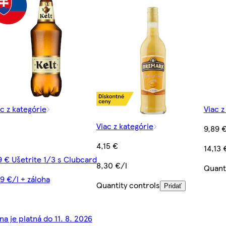
c z kategórie
Viac z
Viac z kategórie
9,89 
4,15 €
14,13 
9 € Ušetrite 1/3 s Clubcard
8,30 €/l
Quanti
9 €/l + záloha
Quantity controls
Pridať
a je platná do 11. 8. 2026