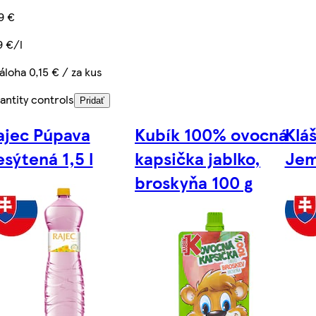
9 €
9 €/l
áloha 0,15 € / za kus
antity controls
Pridať
ajec Púpava
Kubík 100% ovocná
Klá
esýtená 1,5 l
kapsička jablko,
Jem
broskyňa 100 g