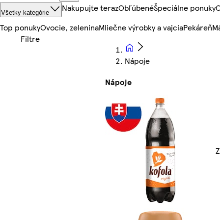
Nakupujte teraz
Obľúbené
Špeciálne ponuky
O
Všetky kategórie
Top ponuky
Ovocie, zelenina
Mliečne výrobky a vajcia
Pekáreň
Mä
Nápoje
Nápoje
Z