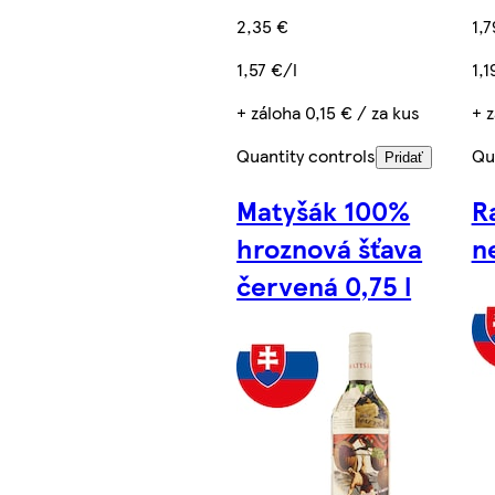
2,35 €
1,7
1,57 €/l
1,1
+ záloha 0,15 € / za kus
+ z
Quantity controls
Qu
Pridať
Matyšák 100%
R
hroznová šťava
n
červená 0,75 l