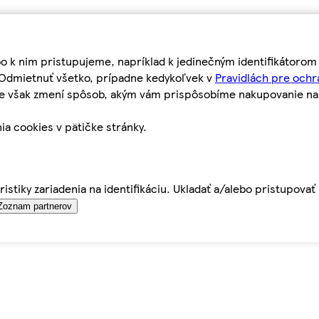
bo k nim pristupujeme, napríklad k jedinečným identifikátoro
o Odmietnuť všetko, prípadne kedykoľvek v
Pravidlách pre ochr
tie však zmení spôsob, akým vám prispôsobíme nakupovanie n
ia cookies v pätičke stránky.
istiky zariadenia na identifikáciu. Ukladať a/alebo pristupova
Zoznam partnerov