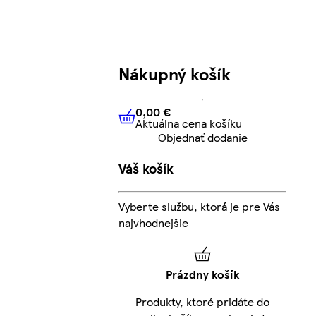
Nákupný košík
0,00 €
Aktuálna cena košíku
0,00 €
Aktuálna cena košíku
Objednať dodanie
Váš košík
Vyberte službu, ktorá je pre Vás
najvhodnejšie
Prázdny košík
Produkty, ktoré pridáte do