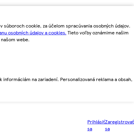
m v súboroch cookie, za účelom spracúvania osobných údajov.
anu osobných údajov a cookies.
Tieto voľby oznámime našim
a našom webe.
ť k informáciám na zariadení. Personalizovaná reklama a obsah,
Prihlásiť
Zaregistrovať
sa
sa