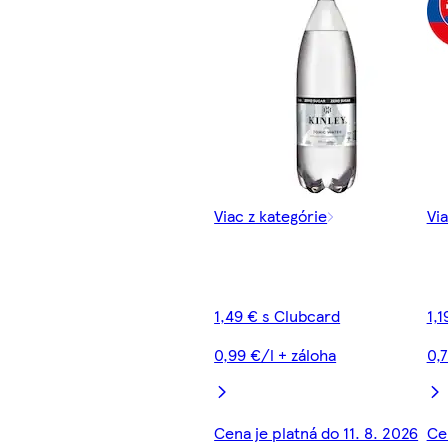
Viac z kategórie
Via
1,49 € s Clubcard
1,1
0,99 €/l + záloha
0,7
Cena je platná do 11. 8. 2026
Cen