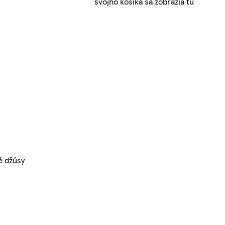
svojho košíka sa zobrazia tu
é džúsy