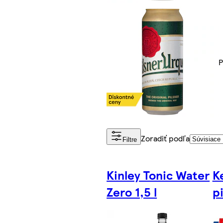
P
Zoradiť podľa
Filtre
Kinley Tonic Water
K
Zero 1,5 l
p