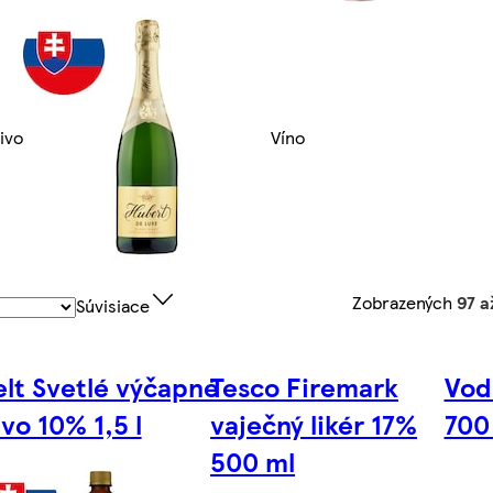
ivo
Víno
Zobrazených
97 a
Súvisiace
elt Svetlé výčapné
Tesco Firemark
Vod
ivo 10% 1,5 l
vaječný likér 17%
700
500 ml