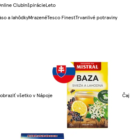
nline Club
Inšpirácie
Leto
so a lahôdky
Mrazené
Tesco Finest
Trvanlivé potraviny
obraziť všetko v Nápoje
Čaj