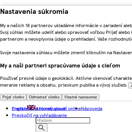
Nastavenia súkromia
My a našich 18 partnerov ukladáme informácie v zariadení ale
Svoj súhlas môžete udeliť alebo spravovať voľbou Prijať aleb
partnerom a neovplyvnia údaje o prehliadaní. Vaše rozhodnu
Svoje nastavenia súhlasu môžete zmeniť kliknutím na Nastaven
My a naši partneri spracúvame údaje s cieľom
Používať presné údaje o geolokácii. Aktívne skenovať charakter
meranie reklamy a obsahu, prieskum publika a vývoj služieb.
Prijať všetko
Odmietnuť všetko
Vlastné nastavenie
Preskočiť na hlavný obsah
English
Ako nakupovať online
Nápoveda
Preskočiť na vyhľadávanie