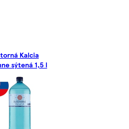
štorná Kalcia
ne sýtená 1,5 l