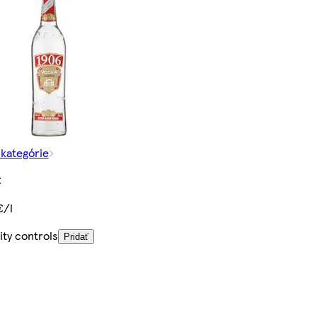
 kategórie
€
€/l
ty controls
Pridať